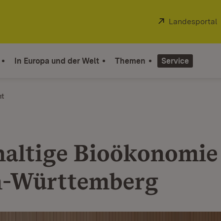
Extern:
Landesportal
In Europa und der Welt
Themen
Service
ht
altige Bioökonomie 
n-Württemberg