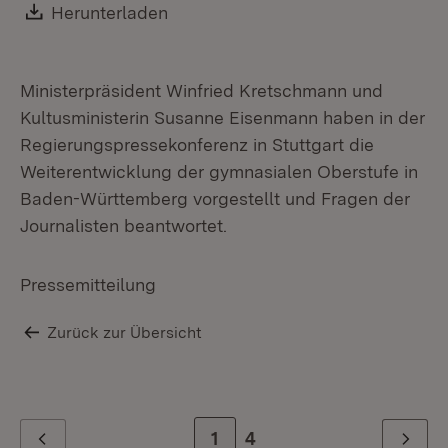
Download:
Herunterladen
(Öffnet in neuem Fenster)
Ministerpräsident Winfried Kretschmann und
Kultusministerin Susanne Eisenmann haben in der
Regierungspressekonferenz in Stuttgart die
Weiterentwicklung der gymnasialen Oberstufe in
Baden-Württemberg vorgestellt und Fragen der
Journalisten beantwortet.
Pressemitteilung
Zurück zur Übersicht
Zur Seite
1
Zur letzten Seite
4
Zurück
Weiter