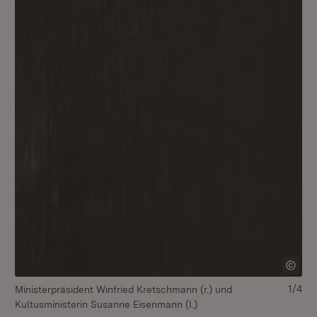
1/4
Ministerpräsident Winfried Kretschmann (r.) und
Mi
Kultusministerin Susanne Eisenmann (l.)
Ku