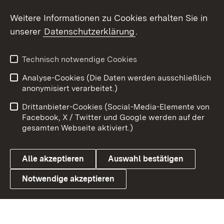
Social Wall
Weitere Informationen zu Cookies erhalten Sie in
unserer
Datenschutzerklärung
.
X / Twitter
Youtube
Technisch notwendige Cookies
Analyse-Cookies (Die Daten werden ausschließlich
Zum 
anonymisiert verarbeitet.)
Impressum
Kontakt
Drittanbieter-Cookies (Social-Media-Elemente von
Benutzungshinweise
Barrierefreiheit
Facebook, X / Twitter und Google werden auf der
gesamten Webseite aktiviert.)
Datenschutz
Cookies
Alle akzeptieren
Auswahl bestätigen
Notwendige akzeptieren
Link zum Landesportal