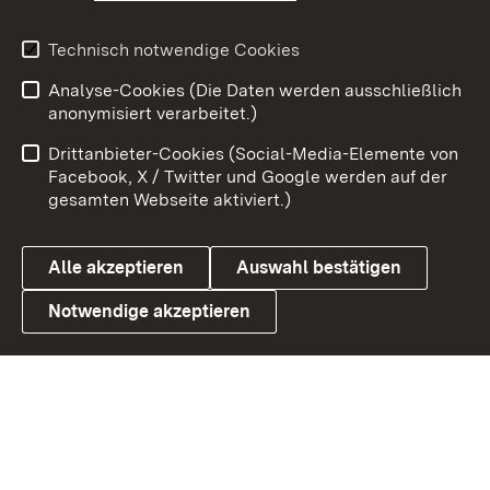
Youtube
Technisch notwendige Cookies
Analyse-Cookies (Die Daten werden ausschließlich
Zum 
anonymisiert verarbeitet.)
Impressum
Kontakt
Drittanbieter-Cookies (Social-Media-Elemente von
Benutzungshinweise
Barrierefreiheit
Facebook, X / Twitter und Google werden auf der
gesamten Webseite aktiviert.)
Datenschutz
Cookies
Alle akzeptieren
Auswahl bestätigen
Notwendige akzeptieren
Link zum Landesportal