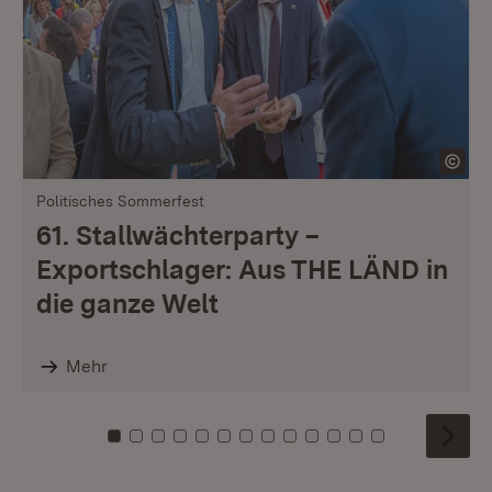
Politisches Sommerfest
61. Stallwächterparty –
Exportschlager: Aus THE LÄND in
die ganze Welt
Mehr
Zu Kachel: 0
Zu Kachel: 1
Zu Kachel: 2
Zu Kachel: 3
Zu Kachel: 4
Zu Kachel: 5
Zu Kachel: 6
Zu Kachel: 7
Zu Kachel: 8
Zu Kachel: 9
Zu Kachel: 10
Zu Kachel: 11
Zu Kachel: 1