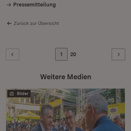
Pressemitteilung
Zurück zur Übersicht
Mi
se
Zur Seite
1
Zur letzten Seite
20
Zurück
Weiter
Weitere Medien
Bilder