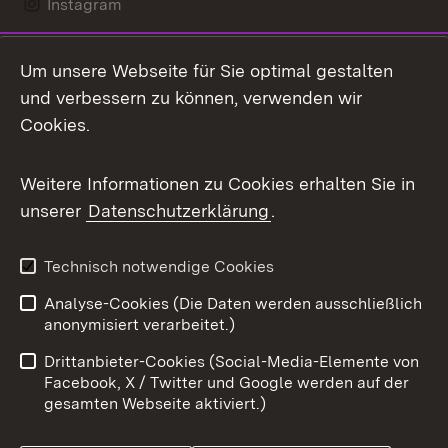
Instagram
LinkedIn
Um unsere Webseite für Sie optimal gestalten
Mastodon
und verbessern zu können, verwenden wir
Cookies.
Messenger
Social Wall
Weitere Informationen zu Cookies erhalten Sie in
unserer
Datenschutzerklärung
.
X / Twitter
Youtube
Technisch notwendige Cookies
Analyse-Cookies (Die Daten werden ausschließlich
Zum 
anonymisiert verarbeitet.)
Impressum
Kontakt
Drittanbieter-Cookies (Social-Media-Elemente von
Benutzungshinweise
Barrierefreiheit
Facebook, X / Twitter und Google werden auf der
gesamten Webseite aktiviert.)
Datenschutz
Cookies