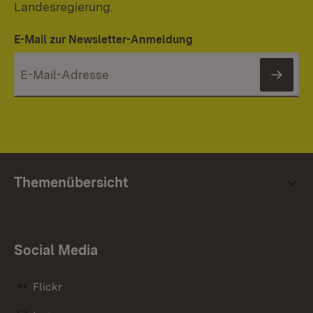
Landesregierung.
E-Mail zur Newsletter-Anmeldung
News
Themenübersicht
Social Media
Flickr