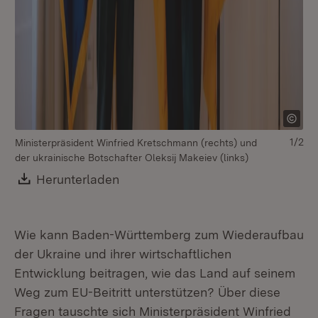
1/2
Ministerpräsident Winfried Kretschmann (rechts) und
Vo
der ukrainische Botschafter Oleksij Makeiev (links)
Ol
Kr
Download:
Herunterladen
(Öffnet in neuem Fenster)
Ny
Wie kann Baden-Württemberg zum Wiederaufbau
der Ukraine und ihrer wirtschaftlichen
Entwicklung beitragen, wie das Land auf seinem
Weg zum EU-Beitritt unterstützen? Über diese
Fragen tauschte sich Ministerpräsident Winfried