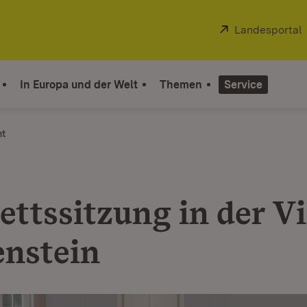
Extern:
Landesportal
In Europa und der Welt
Themen
Service
ht
ttssitzung in der Vi
enstein