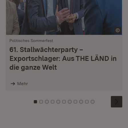
Politisches Sommerfest
61. Stallwächterparty –
Exportschlager: Aus THE LÄND in
die ganze Welt
Mehr
Zu Kachel: 0
Zu Kachel: 1
Zu Kachel: 2
Zu Kachel: 3
Zu Kachel: 4
Zu Kachel: 5
Zu Kachel: 6
Zu Kachel: 7
Zu Kachel: 8
Zu Kachel: 9
Zu Kachel: 10