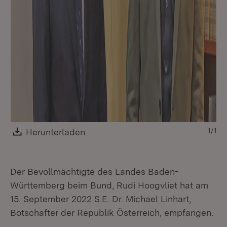
Download:
Herunterladen
(Öffnet in neuem Fenster)
1/1
Der Bevollmächtigte des Landes Baden-
Württemberg beim Bund, Rudi Hoogvliet hat am
15. September 2022 S.E. Dr. Michael Linhart,
Botschafter der Republik Österreich, empfangen.