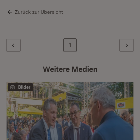
Zurück zur Übersicht
Zur letzten Seite
1
Zurück
Weiter
Weitere Medien
Bilder