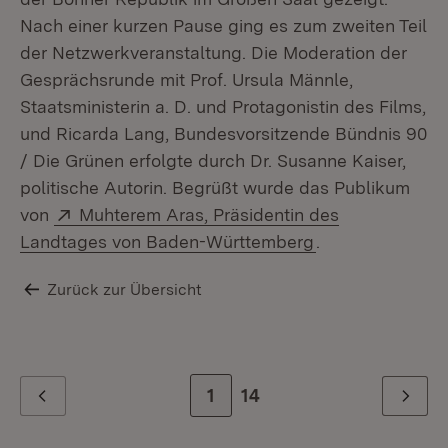
Nach einer kurzen Pause ging es zum zweiten Teil
der Netzwerkveranstaltung. Die Moderation der
Gesprächsrunde mit Prof. Ursula Männle,
Staatsministerin a. D. und Protagonistin des Films,
und Ricarda Lang, Bundesvorsitzende Bündnis 90
/ Die Grünen erfolgte durch Dr. Susanne Kaiser,
politische Autorin. Begrüßt wurde das Publikum
Extern:
von
Muhterem Aras, Präsidentin des
(Öffnet in neue
Landtages von Baden-Württemberg
.
Zurück zur Übersicht
Zur Seite
1
Zur letzten Seite
14
Zurück
Weiter