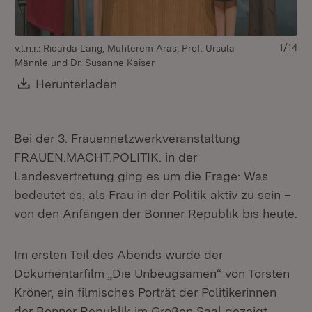
1/14
v.l.n.r.: Ricarda Lang, Muhterem Aras, Prof. Ursula
La
Männle und Dr. Susanne Kaiser
Fr
Download:
Herunterladen
(Öffnet in neuem Fenster)
Bei der 3. Frauennetzwerkveranstaltung
FRAUEN.MACHT.POLITIK. in der
Landesvertretung ging es um die Frage: Was
bedeutet es, als Frau in der Politik aktiv zu sein –
von den Anfängen der Bonner Republik bis heute.
Im ersten Teil des Abends wurde der
Dokumentarfilm „Die Unbeugsamen“ von Torsten
Kröner, ein filmisches Porträt der Politikerinnen
der Bonner Republik im Großen Saal gezeigt.