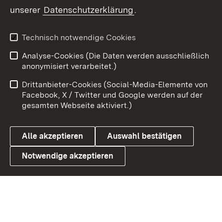
unserer
Datenschutzerklärung
.
X / Twitter
Youtube
Technisch notwendige Cookies
Analyse-Cookies (Die Daten werden ausschließlich
Zum 
anonymisiert verarbeitet.)
Impressum
Kontakt
Drittanbieter-Cookies (Social-Media-Elemente von
Benutzungshinweise
Barrierefreiheit
Facebook, X / Twitter und Google werden auf der
gesamten Webseite aktiviert.)
Datenschutz
Cookies
Alle akzeptieren
Auswahl bestätigen
Notwendige akzeptieren
Link zum Landesportal