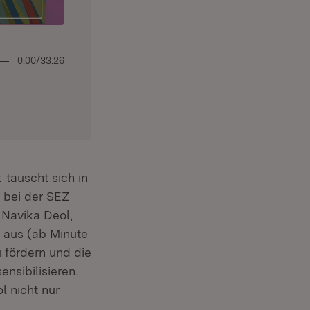
0:00
/
33:26
t
tauscht sich in
 bei der SEZ
t in neuem Fenster)
 Navika Deol,
 aus (ab Minute
 fördern und die
nsibilisieren.
l nicht nur