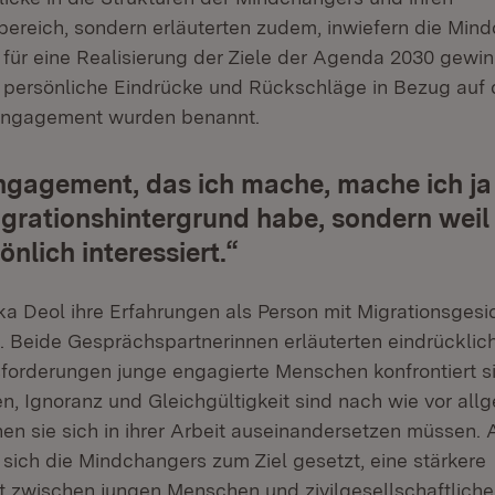
ereich, sondern erläuterten zudem, inwiefern die Min
ür eine Realisierung der Ziele der Agenda 2030 gewin
persönliche Eindrücke und Rückschläge in Bezug auf 
Engagement wurden benannt.
gagement, das ich mache, mache ich ja 
igrationshintergrund habe, sondern weil
nlich interessiert.“
ka Deol ihre Erfahrungen als Person mit Migrationsgesi
 Beide Gesprächspartnerinnen erläuterten eindrücklic
forderungen junge engagierte Menschen konfrontiert s
en, Ignoranz und Gleichgültigkeit sind nach wie vor all
en sie sich in ihrer Arbeit auseinandersetzen müssen.
sich die Mindchangers zum Ziel gesetzt, eine stärkere
zwischen jungen Menschen und zivilgesellschaftlich