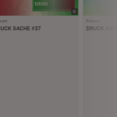
cast
Podcast
UCK SACHE #37
DRUCK SAC