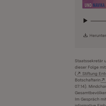
Downloa
Herunte
Staatssekretär
dieser Folge mi
Extern:
(
Stiftung E
Botschafterin
07:14). Mindcha
Gesamtbevölkerun
Im Gespräch mit
informative Einb