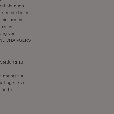
el als auch
deten sie beim
emeinsam mit
n eine
ung von
ern:
INDCHANGERS
Stellung zu
:
planung zur
aftsgesetzes,
tierte