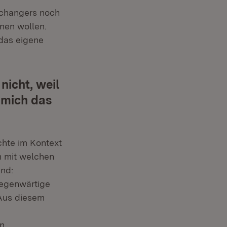
dchangers noch
nen wollen.
das eigene
nicht, weil
 mich das
chte im Kontext
h mit welchen
ind:
gegenwärtige
 Aus diesem
en