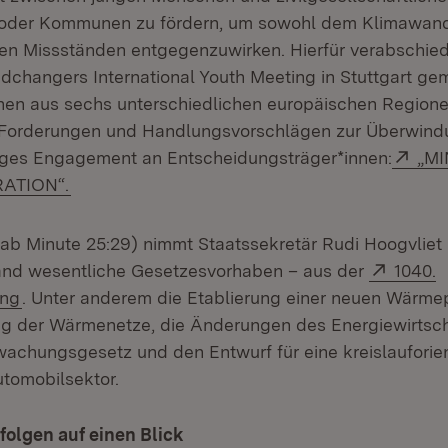
 oder Kommunen zu fördern, um sowohl dem Klimawand
hen Missständen entgegenzuwirken. Hierfür verabschie
ndchangers International Youth Meeting in Stuttgart g
en aus sechs unterschiedlichen europäischen Regione
t Forderungen und Handlungsvorschlägen zur Überwind
Ext
unges Engagement an Entscheidungsträger*innen:
„M
(Öffnet in neuem Fenster)
ATION“.
 (ab Minute 25:29) nimmt Staatssekretär Rudi Hoogvliet 
Extern
Land wesentliche Gesetzesvorhaben – aus der
1040.
(Öffnet in neuem Fenster)
ung
. Unter anderem die Etablierung einer neuen Wärme
g der Wärmenetze, die Änderungen des Energiewirtsch
chungsgesetz und den Entwurf für eine kreislauforien
utomobilsektor.
folgen auf einen Blick