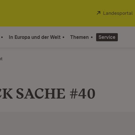
Extern:
Landesportal
In Europa und der Welt
Themen
Service
ht
K SACHE #40