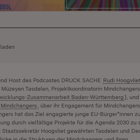
d:
rladen
(Öffnet in neuem Fenster)
 und Host des Podcastes DRUCK SACHE
Rudi Hoogvlie
t Müzeyen Tasdelen, Projektkoordinatorin Mindchangers
(Öffne
ntwicklungs-Zusammenarbeit Baden-Württemberg
), und
Extern:
(Öffnet in neuem Fenster)
Mindchangers
, über ihr Engagement für Mindchangers
ngers hat das Ziel engagierte junge EU-Bürger*innen zu
g durch vielfältige Projekte für die Agenda 2030 zu se
 Staatssekretär Hoogvliet gewährten Tasdelen und Deo
licke in die Strukturen der Mindchangers und ihren