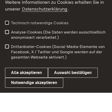
Weitere Informationen zu Cookies erhalten Sie in
unserer
Datenschutzerklärung
.
X / Twitter
Youtube
Technisch notwendige Cookies
Analyse-Cookies (Die Daten werden ausschließlich
Zum 
anonymisiert verarbeitet.)
Impressum
Kontakt
Drittanbieter-Cookies (Social-Media-Elemente von
Benutzungshinweise
Barrierefreiheit
Facebook, X / Twitter und Google werden auf der
gesamten Webseite aktiviert.)
Datenschutz
Cookies
Alle akzeptieren
Auswahl bestätigen
Notwendige akzeptieren
Link zum Landesportal