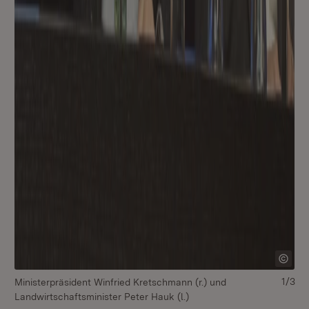
1/3
Ministerpräsident Winfried Kretschmann (r.) und
Mi
Landwirtschaftsminister Peter Hauk (l.)