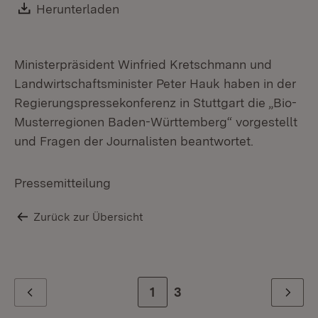
Download:
Herunterladen
(Öffnet in neuem Fenster)
Ministerpräsident Winfried Kretschmann und
Landwirtschaftsminister Peter Hauk haben in der
Regierungspressekonferenz in Stuttgart die „Bio-
Musterregionen Baden-Württemberg“ vorgestellt
und Fragen der Journalisten beantwortet.
Pressemitteilung
Zurück zur Übersicht
Zur Seite
1
Zur letzten Seite
3
Zurück
Weiter