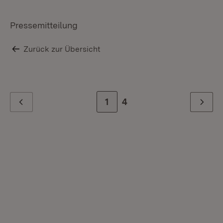
Pressemitteilung
Zurück zur Übersicht
Zur Seite
1
Zur letzten Seite
4
Zurück
Weiter