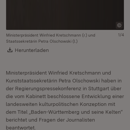
1/4
Ministerpräsident Winfried Kretschmann (r.) und
Mi
Staatssekretärin Petra Olschowski (l.)
St
Download:
Herunterladen
(Öffnet in neuem Fenster)
Ministerpräsident Winfried Kretschmann und
Kunststaatssekretärin Petra Olschowski haben in
der Regierungspressekonferenz in Stuttgart über
die vom Kabinett beschlossene Entwicklung einer
landesweiten kulturpolitischen Konzeption mit
dem Titel „Baden-Württemberg und seine Kelten“
berichtet und Fragen der Journalisten
beantwortet.