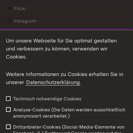
Flickr
Instagram
LinkedIn
Um unsere Webseite für Sie optimal gestalten
Mastodon
und verbessern zu können, verwenden wir
Cookies.
Messenger
Social Wall
Weitere Informationen zu Cookies erhalten Sie in
unserer
Datenschutzerklärung
.
X / Twitter
Youtube
Technisch notwendige Cookies
Analyse-Cookies (Die Daten werden ausschließlich
Zum 
anonymisiert verarbeitet.)
Impressum
Kontakt
Drittanbieter-Cookies (Social-Media-Elemente von
Benutzungshinweise
Barrierefreiheit