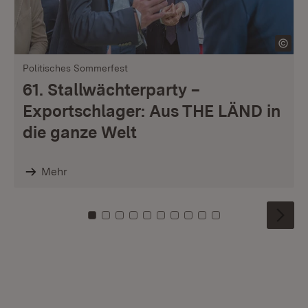
Politisches Sommerfest
61. Stallwächterparty –
Exportschlager: Aus THE LÄND in
die ganze Welt
Mehr
Zu Kachel: 0
Zu Kachel: 1
Zu Kachel: 2
Zu Kachel: 3
Zu Kachel: 4
Zu Kachel: 5
Zu Kachel: 6
Zu Kachel: 7
Zu Kachel: 8
Zu Kachel: 9