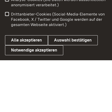
Zum 
anonymisiert verarbeitet.)
Impressum
Kontakt
Drittanbieter-Cookies (Social-Media-Elemente von
Benutzungshinweise
Barrierefreiheit
Facebook, X / Twitter und Google werden auf der
gesamten Webseite aktiviert.)
Datenschutz
Cookies
Alle akzeptieren
Auswahl bestätigen
Notwendige akzeptieren
Link zum Landesportal