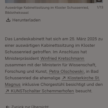
1/13
Auswärtige Kabinettssitzung im Kloster Schussenried,
Au
Bibliothekssaal
Bi
Download:
Herunterladen
(Öffnet in neuem Fenster)
Das Landeskabinett hat sich am 25. März 2025 zu
einer auswärtigen Kabinettssitzung im Kloster
Schussenried getroffen. Im Anschluss hat
Ministerpräsident
Winfried Kretschmann
zusammen mit der Ministerin für Wissenschaft,
Forschung und Kunst,
Petra Olschowski
, in Bad
Extern:
Schussenried die ehemalige
Klosterkirche St.
(Öffnet in neuem Fenster)
Magnus
inklusive Chorgestühl besichtigt und den
Extern:
(Öffnet in neuem
KUNSTschalter Schemmerhofen
besucht.
Zurück zur Übersicht