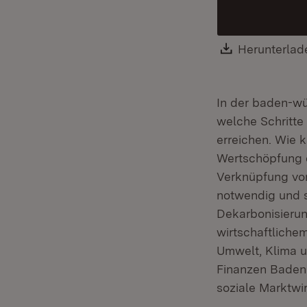
Download:
Herunterlad
In der baden-wü
welche Schritte
erreichen. Wie 
Wertschöpfung d
Verknüpfung von
notwendig und s
Dekarbonisierun
wirtschaftliche
Umwelt, Klima u
Finanzen Baden
soziale Marktwi