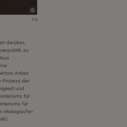
1/9
en darüber,
uerpolitik zu
dass
ine
ktors Arbeit
m Prozess der
igkeit und
isteriums für
steriums für
m ökologische-
NR).