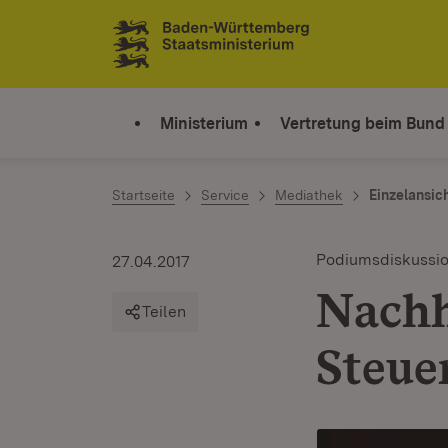
Zum Inhalt springen
Link zur Startseite
Ministerium
Vertretung beim Bund
Startseite
Service
Mediathek
Einzelansic
Podiumsdiskussi
27.04.2017
Nachh
Teilen
Steue