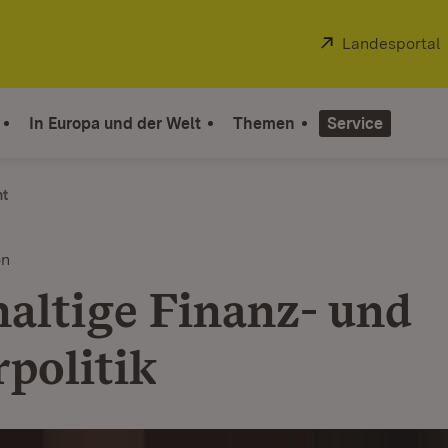
Extern:
Landesportal
In Europa und der Welt
Themen
Service
ht
on
altige Finanz- und
rpolitik