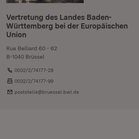
Vertretung des Landes Baden-
Württemberg bei der Europäischen
Union
Rue Belliard 60 - 62
B-1040 Brüssel
Telefon:
0032/2/74177-28
Fax:
0032/2/74177-99
E-Mail:
poststelle@bruessel.bwl.de