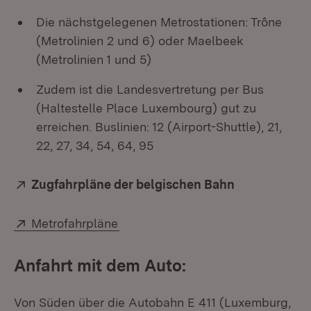
Die nächstgelegenen Metrostationen: Trône
(Metrolinien 2 und 6) oder Maelbeek
(Metrolinien 1 und 5)
Zudem ist die Landesvertretung per Bus
(Haltestelle Place Luxembourg) gut zu
erreichen. Buslinien: 12 (Airport-Shuttle), 21,
22, 27, 34, 54, 64, 95
Extern:
Zugfahrpläne der belgischen Bahn
(Öffnet in n
Extern:
(Öffnet in neuem Fenster)
Metrofahrpläne
Anfahrt mit dem Auto:
Von Süden über die Autobahn E 411 (Luxemburg,