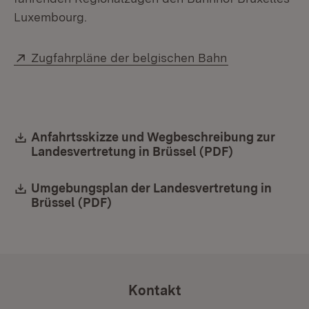
Luxembourg.
Extern:
(Öffnet in neu
Zugfahrpläne der belgischen Bahn
Download:
Anfahrtsskizze und Wegbeschreibung zur
Landesvertretung in Brüssel (PDF)
(Öffnet in n
Download:
Umgebungsplan der Landesvertretung in
Brüssel (PDF)
(Öffnet in neuem Fenster)
Kontakt