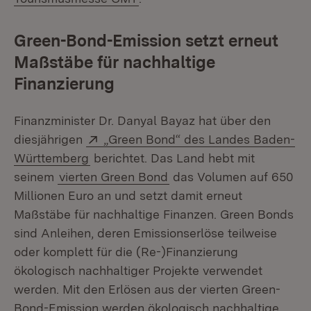
Green-Bond-Emission setzt erneut
Maßstäbe für nachhaltige
Finanzierung
Finanzminister Dr. Danyal Bayaz hat über den
Extern:
diesjährigen
„Green Bond“ des Landes Baden-
(Öffnet in neuem Fenster)
Württemberg
berichtet. Das Land hebt mit
seinem
vierten Green Bond
das Volumen auf 650
Millionen Euro an und setzt damit erneut
Maßstäbe für nachhaltige Finanzen. Green Bonds
sind Anleihen, deren Emissionserlöse teilweise
oder komplett für die (Re-)Finanzierung
ökologisch nachhaltiger Projekte verwendet
werden. Mit den Erlösen aus der vierten Green-
Bond-Emission werden ökologisch nachhaltige