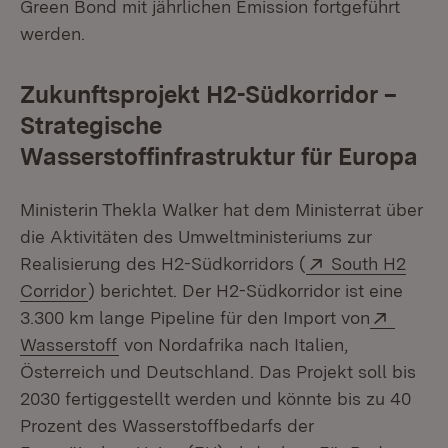
Green Bond mit jährlichen Emission fortgeführt
werden.
Zukunftsprojekt H2-Südkorridor –
Strategische
Wasserstoffinfrastruktur für Europa
Ministerin Thekla Walker hat dem Ministerrat über
die Aktivitäten des Umweltministeriums zur
Extern:
Realisierung des H2-Südkorridors (
South H2
(Öffnet in neuem Fenster)
Corridor
) berichtet. Der H2-Südkorridor ist eine
Extern
3.300 km lange Pipeline für den Import von
(Öffnet in neuem Fenster)
Wasserstoff
von Nordafrika nach Italien,
Österreich und Deutschland. Das Projekt soll bis
2030 fertiggestellt werden und könnte bis zu 40
Prozent des Wasserstoffbedarfs der