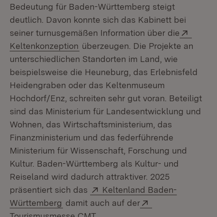
Bedeutung für Baden-Württemberg steigt
deutlich. Davon konnte sich das Kabinett bei
Extern
seiner turnusgemäßen Information über die
(Öffnet in neuem Fenster)
Keltenkonzeption
überzeugen. Die Projekte an
unterschiedlichen Standorten im Land, wie
beispielsweise die Heuneburg, das Erlebnisfeld
Heidengraben oder das Keltenmuseum
Hochdorf/Enz, schreiten sehr gut voran. Beteiligt
sind das Ministerium für Landesentwicklung und
Wohnen, das Wirtschaftsministerium, das
Finanzministerium und das federführende
Ministerium für Wissenschaft, Forschung und
Kultur. Baden-Württemberg als Kultur- und
Reiseland wird dadurch attraktiver. 2025
Extern:
präsentiert sich das
Keltenland Baden-
(Öffnet in neuem Fenster)
Extern:
Württemberg
damit auch auf der
(Öffnet in neuem Fenster)
Tourismusmesse CMT
.