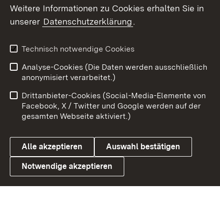
Social Wall
Weitere Informationen zu Cookies erhalten Sie in
unserer
Datenschutzerklärung
.
X / Twitter
Youtube
Technisch notwendige Cookies
Analyse-Cookies (Die Daten werden ausschließlich
Zum 
anonymisiert verarbeitet.)
Impressum
Kontakt
Drittanbieter-Cookies (Social-Media-Elemente von
Benutzungshinweise
Barrierefreiheit
Facebook, X / Twitter und Google werden auf der
gesamten Webseite aktiviert.)
Datenschutz
Cookies
Alle akzeptieren
Auswahl bestätigen
Notwendige akzeptieren
Link zum Landesportal