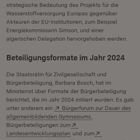
strategische Bedeutung des Projekts für die
Wasserstoffversorgung Europas gegenüber
Akteuren der EU-Institutionen, zum Beispiel
Energiekommissarin Simson, und einer
algerischen Delegation hervorgehoben werden.
Beteiligungsformate im Jahr 2024
Die Staatsrätin für Zivilgesellschaft und
Bürgerbeteiligung, Barbara Bosch, hat im
Ministerrat über Formate der Bürgerbeteiligung
berichtet, die im Jahr 2024 initiiert wurden. Es gab
Extern:
unter anderem ein
Bürgerforum zur Dauer des
(Öffnet in neuem F
allgemeinbildenden Gymnasiums
,
Extern:
Bürgerbeteiligungen zum
(Öffnet in neuem Fenster)
Extern:
Landesentwicklungsplan
und zum