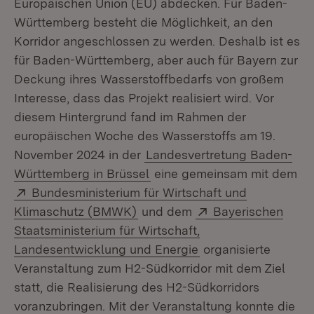
Europäischen Union (EU) abdecken. Für Baden-
Württemberg besteht die Möglichkeit, an den
Korridor angeschlossen zu werden. Deshalb ist es
für Baden-Württemberg, aber auch für Bayern zur
Deckung ihres Wasserstoffbedarfs von großem
Interesse, dass das Projekt realisiert wird. Vor
diesem Hintergrund fand im Rahmen der
europäischen Woche des Wasserstoffs am 19.
November 2024 in der
Landesvertretung Baden-
Württemberg in Brüssel
eine gemeinsam mit dem
Extern:
Bundesministerium für Wirtschaft und
(Öffnet in neuem Fenster)
Extern:
Klimaschutz (BMWK)
und dem
Bayerischen
Staatsministerium für Wirtschaft,
(Öffnet in neuem Fe
Landesentwicklung und Energie
organisierte
Veranstaltung zum H2-Südkorridor mit dem Ziel
statt, die Realisierung des H2-Südkorridors
voranzubringen. Mit der Veranstaltung konnte die