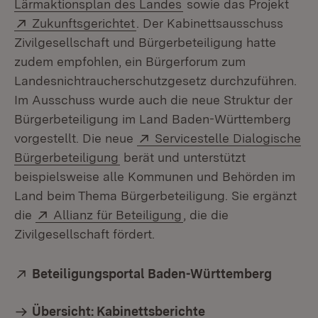
(Öffnet in neuem Fenst
Lärmaktionsplan des Landes
sowie das Projekt
Extern:
(Öffnet in neuem Fenster)
Zukunftsgerichtet
. Der Kabinettsausschuss
Zivilgesellschaft und Bürgerbeteiligung hatte
zudem empfohlen, ein Bürgerforum zum
Landesnichtraucherschutzgesetz durchzuführen.
Im Ausschuss wurde auch die neue Struktur der
Bürgerbeteiligung im Land Baden-Württemberg
Extern:
vorgestellt. Die neue
Servicestelle Dialogische
(Öffnet in neuem Fenster)
Bürgerbeteiligung
berät und unterstützt
beispielsweise alle Kommunen und Behörden im
Land beim Thema Bürgerbeteiligung. Sie ergänzt
Extern:
(Öffnet in neuem Fenst
die
Allianz für Beteiligung
, die die
Zivilgesellschaft fördert.
Extern:
Beteiligungsportal Baden-Württemberg
(Öffnet
Übersicht: Kabinettsberichte