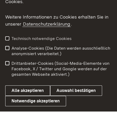
Cookies.
Messenger
Social Wall
Weitere Informationen zu Cookies erhalten Sie in
unserer
Datenschutzerklärung
.
X / Twitter
Youtube
Technisch notwendige Cookies
Analyse-Cookies (Die Daten werden ausschließlich
Zum 
anonymisiert verarbeitet.)
Impressum
Kontakt
Drittanbieter-Cookies (Social-Media-Elemente von
Benutzungshinweise
Barrierefreiheit
Facebook, X / Twitter und Google werden auf der
gesamten Webseite aktiviert.)
Datenschutz
Cookies
Alle akzeptieren
Auswahl bestätigen
Notwendige akzeptieren
Link zum Landesportal