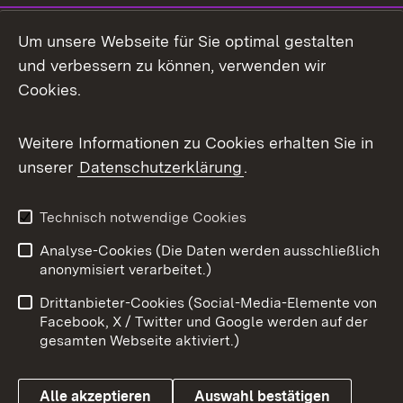
LinkedIn
Um unsere Webseite für Sie optimal gestalten
Mastodon
und verbessern zu können, verwenden wir
Cookies.
Messenger
Social Wall
Weitere Informationen zu Cookies erhalten Sie in
unserer
Datenschutzerklärung
.
X / Twitter
Youtube
Technisch notwendige Cookies
Analyse-Cookies (Die Daten werden ausschließlich
Zum 
anonymisiert verarbeitet.)
Impressum
Kontakt
Drittanbieter-Cookies (Social-Media-Elemente von
Benutzungshinweise
Barrierefreiheit
Facebook, X / Twitter und Google werden auf der
gesamten Webseite aktiviert.)
Datenschutz
Cookies
Alle akzeptieren
Auswahl bestätigen