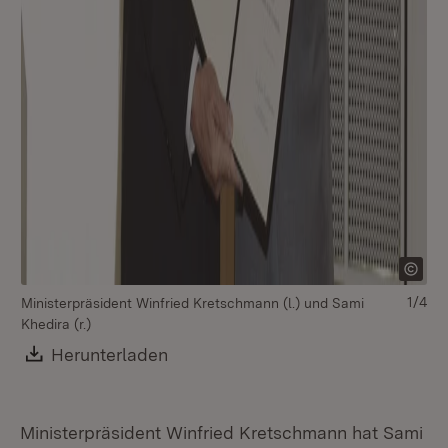
1/4
Ministerpräsident Winfried Kretschmann (l.) und Sami
Mi
Khedira (r.)
Khe
Download:
Herunterladen
(Öffnet in neuem Fenster)
Ministerpräsident Winfried Kretschmann hat Sami