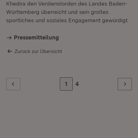
Khedira den Verdienstorden des Landes Baden-
Württemberg überreicht und sein großes
sportliches und soziales Engagement gewürdigt.
Pressemitteilung
Zurück zur Übersicht
Zur Seite
1
Zur letzten Seite
4
Zurück
Weiter