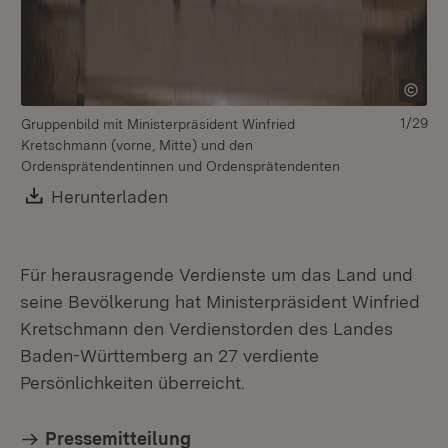
1/29
Gruppenbild mit Ministerpräsident Winfried
Mi
Kretschmann (vorne, Mitte) und den
se
Ordensprätendentinnen und Ordensprätendenten
Download:
Herunterladen
(Öffnet in neuem Fenster)
Für herausragende Verdienste um das Land und
seine Bevölkerung hat Ministerpräsident Winfried
Kretschmann den Verdienstorden des Landes
Baden-Württemberg an 27 verdiente
Persönlichkeiten überreicht.
Pressemitteilung