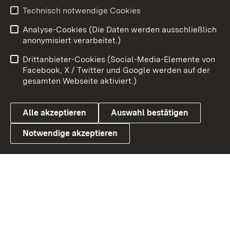
Youtube
Technisch notwendige Cookies
Analyse-Cookies (Die Daten werden ausschließlich
Zum 
anonymisiert verarbeitet.)
Impressum
Kontakt
Drittanbieter-Cookies (Social-Media-Elemente von
Benutzungshinweise
Barrierefreiheit
Facebook, X / Twitter und Google werden auf der
gesamten Webseite aktiviert.)
Datenschutz
Cookies
Alle akzeptieren
Auswahl bestätigen
Notwendige akzeptieren
Link zum Landesportal