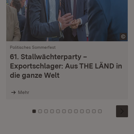
Politisches Sommerfest
61. Stallwächterparty –
Exportschlager: Aus THE LÄND in
die ganze Welt
Mehr
Zu Kachel: 0
Zu Kachel: 1
Zu Kachel: 2
Zu Kachel: 3
Zu Kachel: 4
Zu Kachel: 5
Zu Kachel: 6
Zu Kachel: 7
Zu Kachel: 8
Zu Kachel: 9
Zu Kachel: 10
Zu Kachel: 11