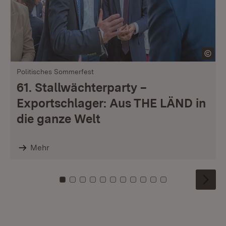
Politisches Sommerfest
61. Stallwächterparty –
Exportschlager: Aus THE LÄND in
die ganze Welt
Mehr
Zu Kachel: 0
Zu Kachel: 1
Zu Kachel: 2
Zu Kachel: 3
Zu Kachel: 4
Zu Kachel: 5
Zu Kachel: 6
Zu Kachel: 7
Zu Kachel: 8
Zu Kachel: 9
Zu Kachel: 10