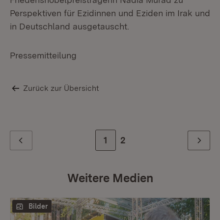
Perspektiven für Ezidinnen und Eziden im Irak und
in Deutschland ausgetauscht.
Pressemitteilung
Zurück zur Übersicht
Zur Seite
1
Zur letzten Seite
2
Zurück
Weiter
Weitere Medien
Bilder