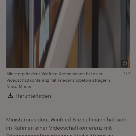
1/2
Ministerpräsident Winfried Kretschmann bei einer
Videoschaltkonferenz mit Friedensnobelpreisträgerin
Nadia Murad
Download:
Herunterladen
(Öffnet in neuem Fenster)
Mi
Vi
Ministerpräsident Winfried Kretschmann hat sich
Na
im Rahmen einer Videoschaltkonferenz mit
Friedensnobelpreisträgerin Nadia Murad zu