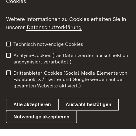
Cookies.
Messenger
Social Wall
Weitere Informationen zu Cookies erhalten Sie in
unserer
Datenschutzerklärung
.
X / Twitter
Youtube
Technisch notwendige Cookies
Analyse-Cookies (Die Daten werden ausschließlich
Zum 
anonymisiert verarbeitet.)
Impressum
Kontakt
Drittanbieter-Cookies (Social-Media-Elemente von
Benutzungshinweise
Barrierefreiheit
Facebook, X / Twitter und Google werden auf der
gesamten Webseite aktiviert.)
Datenschutz
Cookies
Alle akzeptieren
Auswahl bestätigen
Notwendige akzeptieren
Link zum Landesportal