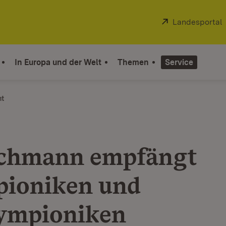
Extern:
Landesportal
In Europa und der Welt
Themen
Service
ht
chmann empfängt
ioniken und
ympioniken