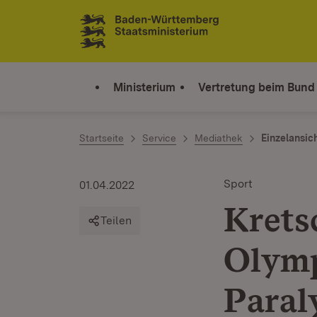
Zum Inhalt springen
Link zur Startseite
Ministerium
Vertretung beim Bund
Startseite
Service
Mediathek
Einzelansic
Sport
01.04.2022
Krets
Teilen
Olymp
Paral