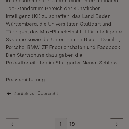
in den kommenden Jahren einen internationalen
Top-Standort im Bereich der Künstlichen
Intelligenz (KI) zu schaffen: das Land Baden-
Württemberg, die Universitäten Stuttgart und
Tübingen, das Max-Planck-Institut für Intelligente
Systeme sowie die Unternehmen Bosch, Daimler,
Porsche, BMW, ZF Friedrichshafen und Facebook.
Den Startschuss dazu gaben die
Projektbeteiligten im Stuttgarter Neuen Schloss.
Pressemitteilung
Zurück zur Übersicht
Zur Seite
1
Zur letzten Seite
19
Zurück
Weiter