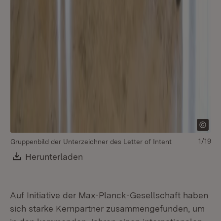
1/19
Gruppenbild der Unterzeichner des Letter of Intent
An
Kr
Download:
Herunterladen
(Öffnet in neuem Fenster)
Auf Initiative der Max-Planck-Gesellschaft haben
sich starke Kernpartner zusammengefunden, um