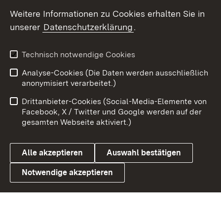
Social Wall
Weitere Informationen zu Cookies erhalten Sie in
unserer
Datenschutzerklärung
.
X / Twitter
Youtube
Technisch notwendige Cookies
Analyse-Cookies (Die Daten werden ausschließlich
Zum 
anonymisiert verarbeitet.)
Impressum
Kontakt
Drittanbieter-Cookies (Social-Media-Elemente von
Benutzungshinweise
Barrierefreiheit
Facebook, X / Twitter und Google werden auf der
gesamten Webseite aktiviert.)
Datenschutz
Cookies
Alle akzeptieren
Auswahl bestätigen
Notwendige akzeptieren
Link zum Landesportal