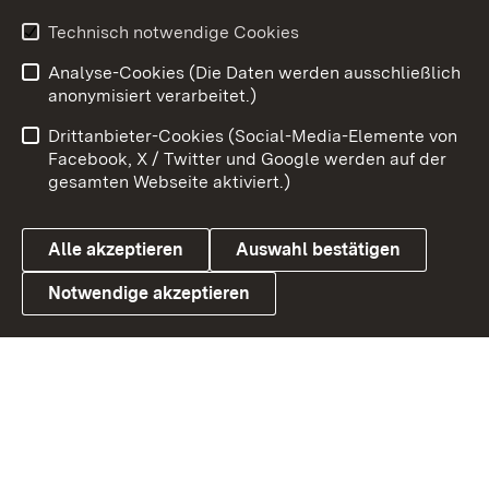
Youtube
Technisch notwendige Cookies
Analyse-Cookies (Die Daten werden ausschließlich
Zum 
anonymisiert verarbeitet.)
Impressum
Kontakt
Drittanbieter-Cookies (Social-Media-Elemente von
Benutzungshinweise
Barrierefreiheit
Facebook, X / Twitter und Google werden auf der
gesamten Webseite aktiviert.)
Datenschutz
Cookies
Alle akzeptieren
Auswahl bestätigen
Notwendige akzeptieren
Link zum Landesportal