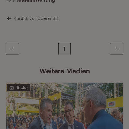
Zurück zur Übersicht
Zur letzten Seite
1
Zurück
Weiter
Weitere Medien
Bilder