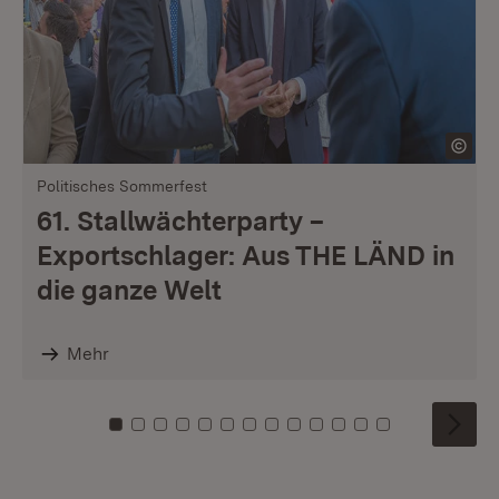
Politisches Sommerfest
61. Stallwächterparty –
Exportschlager: Aus THE LÄND in
die ganze Welt
Mehr
Zu Kachel: 0
Zu Kachel: 1
Zu Kachel: 2
Zu Kachel: 3
Zu Kachel: 4
Zu Kachel: 5
Zu Kachel: 6
Zu Kachel: 7
Zu Kachel: 8
Zu Kachel: 9
Zu Kachel: 10
Zu Kachel: 11
Zu Kachel: 1