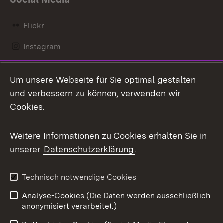
Flickr
Instagram
LinkedIn
Um unsere Webseite für Sie optimal gestalten
Mastodon
und verbessern zu können, verwenden wir
Cookies.
Messenger
Social Wall
Weitere Informationen zu Cookies erhalten Sie in
unserer
Datenschutzerklärung
.
X / Twitter
Youtube
Technisch notwendige Cookies
Analyse-Cookies (Die Daten werden ausschließlich
Zum 
anonymisiert verarbeitet.)
Impressum
Kontakt