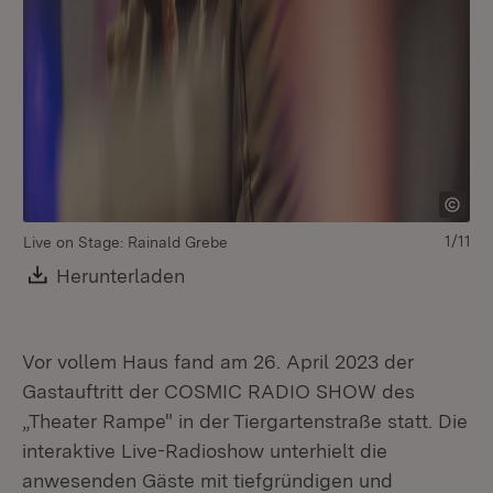
1/11
Live on Stage: Rainald Grebe
Di
Download:
Herunterladen
(Öffnet in neuem Fenster)
Vor vollem Haus fand am 26. April 2023 der
Gastauftritt der COSMIC RADIO SHOW des
„Theater Rampe" in der Tiergartenstraße statt. Die
interaktive Live-Radioshow unterhielt die
anwesenden Gäste mit tiefgründigen und