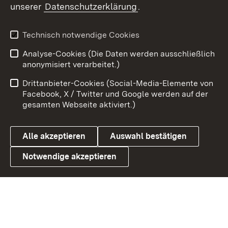
unserer
Datenschutzerklärung
.
X / Twitter
Youtube
Technisch notwendige Cookies
Analyse-Cookies (Die Daten werden ausschließlich
Zum 
anonymisiert verarbeitet.)
Impressum
Kontakt
Drittanbieter-Cookies (Social-Media-Elemente von
Benutzungshinweise
Barrierefreiheit
Facebook, X / Twitter und Google werden auf der
gesamten Webseite aktiviert.)
Datenschutz
Cookies
Alle akzeptieren
Auswahl bestätigen
Notwendige akzeptieren
Link zum Landesportal