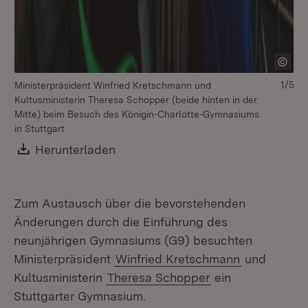
1/5
Ministerpräsident Winfried Kretschmann und
Mi
Kultusministerin Theresa Schopper (beide hinten in der
Ku
Mitte) beim Besuch des Königin-Charlotte-Gymnasiums
de
in Stuttgart
Download:
Herunterladen
(Öffnet in neuem Fenster)
Zum Austausch über die bevorstehenden
Änderungen durch die Einführung des
neunjährigen Gymnasiums (G9) besuchten
Ministerpräsident
Winfried Kretschmann
und
Kultusministerin
Theresa Schopper
ein
Stuttgarter Gymnasium.