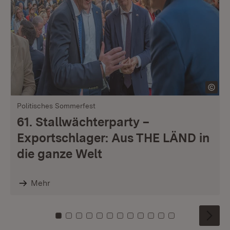
Politisches Sommerfest
61. Stallwächterparty –
Exportschlager: Aus THE LÄND in
die ganze Welt
Mehr
Zu Kachel: 0
Zu Kachel: 1
Zu Kachel: 2
Zu Kachel: 3
Zu Kachel: 4
Zu Kachel: 5
Zu Kachel: 6
Zu Kachel: 7
Zu Kachel: 8
Zu Kachel: 9
Zu Kachel: 10
Zu Kachel: 11