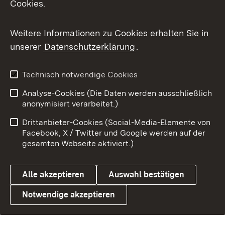
Cookies.
X / Twitter
Weitere Informationen zu Cookies erhalten Sie in
Youtube
unserer
Datenschutzerklärung
.
Zum 
Technisch notwendige Cookies
Impressum
Kontakt
Analyse-Cookies (Die Daten werden ausschließlich
Benutzungshinweise
Barrierefreiheit
anonymisiert verarbeitet.)
Datenschutz
Cookies
Drittanbieter-Cookies (Social-Media-Elemente von
Facebook, X / Twitter und Google werden auf der
gesamten Webseite aktiviert.)
Link zum Landesportal
Alle akzeptieren
Auswahl bestätigen
Notwendige akzeptieren