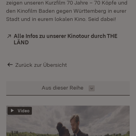
zeigen unseren Kurzfilm 70 Jahre – 70 Köpfe und
den Kinofilm Baden gegen Württemberg in eurer
Stadt und in eurem lokalen Kino. Seid dabei!
Extern:
Alle Infos zu unserer Kinotour durch THE
LÄND
(Öffnet in neuem Fenster)
Zurück zur Übersicht
Inhalt auswählen
Aus dieser Reihe
Video