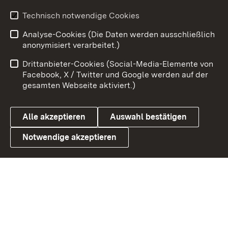
Youtube
Technisch notwendige Cookies
Analyse-Cookies (Die Daten werden ausschließlich
Zum 
anonymisiert verarbeitet.)
Impressum
Kontakt
Drittanbieter-Cookies (Social-Media-Elemente von
Benutzungshinweise
Barrierefreiheit
Facebook, X / Twitter und Google werden auf der
gesamten Webseite aktiviert.)
Datenschutz
Cookies
Alle akzeptieren
Auswahl bestätigen
Notwendige akzeptieren
Link zum Landesportal