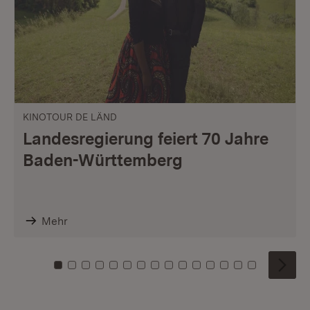
KINOTOUR DE LÄND
Landesregierung feiert 70 Jahre
Baden-Württemberg
Mehr
Zu Kachel: 0
Zu Kachel: 1
Zu Kachel: 2
Zu Kachel: 3
Zu Kachel: 4
Zu Kachel: 5
Zu Kachel: 6
Zu Kachel: 7
Zu Kachel: 8
Zu Kachel: 9
Zu Kachel: 10
Zu Kachel: 11
Zu Kachel: 12
Zu Kachel: 1
Zu Kachel