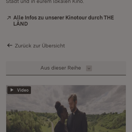
Stadt und in eurem lokalen Kino.
Extern:
Alle Infos zu unserer Kinotour durch THE
LÄND
(Öffnet in neuem Fenster)
Zurück zur Übersicht
Inhalt auswählen
Aus dieser Reihe
Video