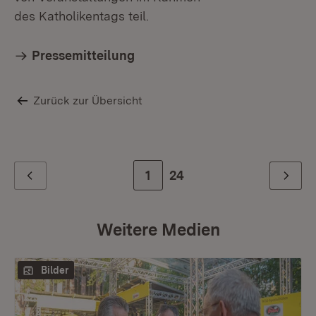
des Katholikentags teil.
Pressemitteilung
Zurück zur Übersicht
Zur Seite
1
Zur letzten Seite
24
Zurück
Weiter
Weitere Medien
Bilder