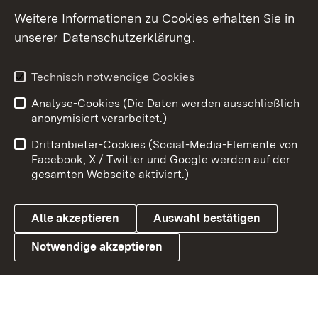
Social Wall
Weitere Informationen zu Cookies erhalten Sie in
unserer
Datenschutzerklärung
.
X / Twitter
Youtube
Technisch notwendige Cookies
Analyse-Cookies (Die Daten werden ausschließlich
Zum 
anonymisiert verarbeitet.)
Impressum
Kontakt
Drittanbieter-Cookies (Social-Media-Elemente von
Benutzungshinweise
Barrierefreiheit
Facebook, X / Twitter und Google werden auf der
gesamten Webseite aktiviert.)
Datenschutz
Cookies
Alle akzeptieren
Auswahl bestätigen
Notwendige akzeptieren
Link zum Landesportal