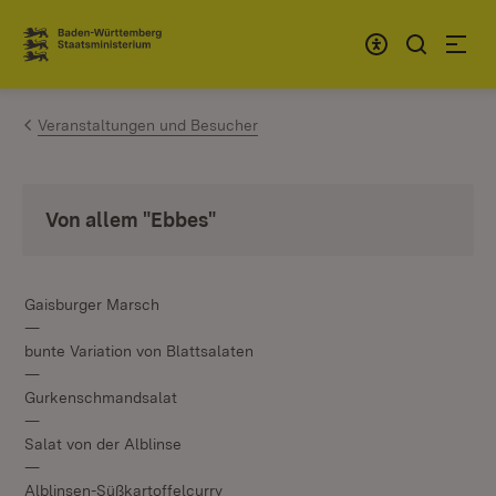
Zum Inhalt springen
Link zur Startseite
Veranstaltungen und Besucher
Von allem "Ebbes"
Gaisburger Marsch
—
bunte Variation von Blattsalaten
—
Gurkenschmandsalat
—
Salat von der Alblinse
—
Alblinsen-Süßkartoffelcurry