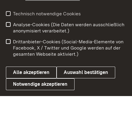
Youtube
Technisch notwendige Cookies
Analyse-Cookies (Die Daten werden ausschließlich
Zum 
anonymisiert verarbeitet.)
Impressum
Kontakt
Drittanbieter-Cookies (Social-Media-Elemente von
Benutzungshinweise
Barrierefreiheit
Facebook, X / Twitter und Google werden auf der
gesamten Webseite aktiviert.)
Datenschutz
Cookies
Alle akzeptieren
Auswahl bestätigen
Notwendige akzeptieren
Link zum Landesportal