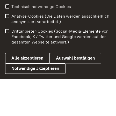
Youtube
Technisch notwendige Cookies
Analyse-Cookies (Die Daten werden ausschließlich
Zum 
anonymisiert verarbeitet.)
Impressum
Kontakt
Drittanbieter-Cookies (Social-Media-Elemente von
Benutzungshinweise
Barrierefreiheit
Facebook, X / Twitter und Google werden auf der
gesamten Webseite aktiviert.)
Datenschutz
Cookies
Alle akzeptieren
Auswahl bestätigen
Notwendige akzeptieren
Link zum Landesportal