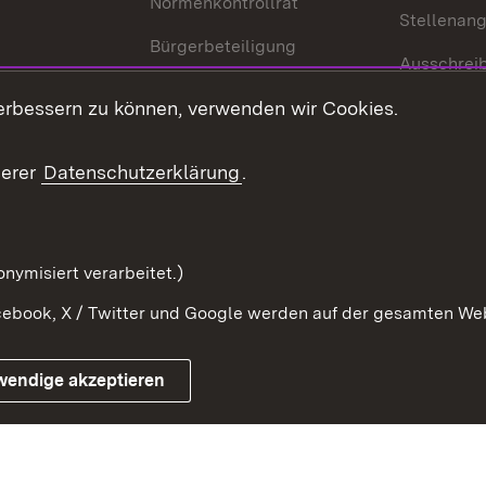
Normenkontrollrat
Stellenan
Bürgerbeteiligung
Ausschrei
Medienpolitik
Europapool
erbessern zu können, verwenden wir Cookies.
Gesetze u
Innovationslabor
mberg in der
serer
Datenschutzerklärung
.
Protokoll und
Konsulatswesen
zusammenarbeit
Orden und Ehrenzeichen
nymisiert verarbeitet.)
ebook, X / Twitter und Google werden auf der gesamten Webs
Impressum
Kontakt
Benutzungshinwe
wendige akzeptieren