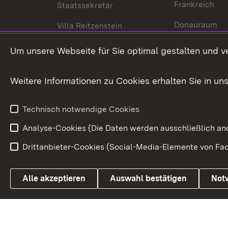
Frankreich
Staatssekretär
Donauraum
Villa Reitzenstein
Dynamischer 
Kontakt und Anfahrt
Um unsere Webseite für Sie optimal gestalten und v
Baden-Württe
Welt
Weitere Informationen zu Cookies erhalten Sie in un
Entwicklungs
Technisch notwendige Cookies
Analyse-Cookies (Die Daten werden ausschließlich ano
Drittanbieter-Cookies (Social-Media-Elemente von Fac
Link zum Landesportal
Alle akzeptieren
Auswahl bestätigen
Not