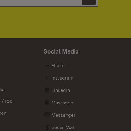
Newsletter 
Social Media
Flickr
Instagram
ia
LinkedIn
 / RSS
Mastodon
nen
Messenger
Social Wall