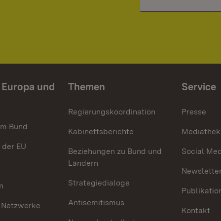
n Europa und
Themen
Service
Regierungskoordination
Presse
im Bund
Kabinettsberichte
Mediathek
 der EU
Beziehungen zu Bund und
Social Med
Ländern
Newsletter
Strategiedialoge
n
Publikatio
Antisemitismus
 Netzwerke
Kontakt