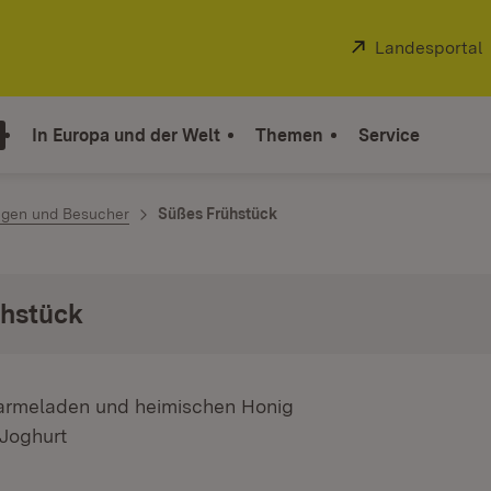
Extern:
Landesportal
In Europa und der Welt
Themen
Service
ngen und Besucher
Süßes Frühstück
ühstück
Marmeladen und heimischen Honig
 Joghurt