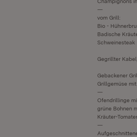
Champignons i
—
vom Grill:
Bio - Hühnerbru
Badische Kräut
Schweinesteak 
Gegrillter Kabe
Gebackener Gri
Grillgemüse mit
—
Ofendrillinge m
grüne Bohnen m
Kräuter-Tomate
—
Aufgeschnitten