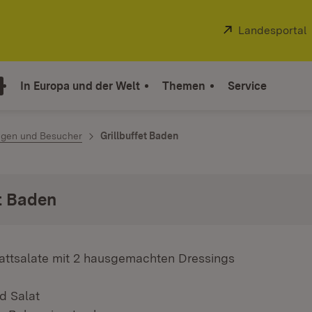
Extern:
Landesportal
In Europa und der Welt
Themen
Service
ngen und Besucher
Grillbuffet Baden
et Baden
attsalate mit 2 hausgemachten Dressings
d Salat