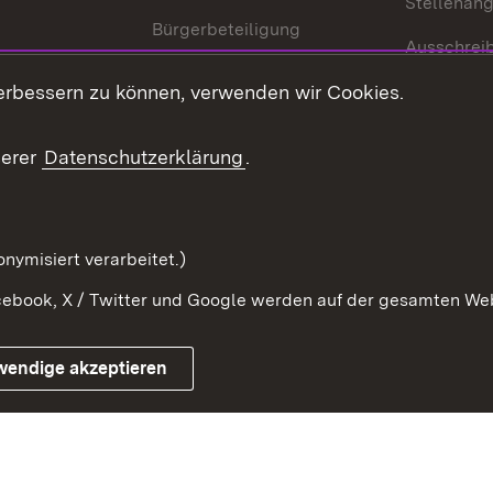
Stellenan
Bürgerbeteiligung
Ausschrei
Medienpolitik
Europapool
erbessern zu können, verwenden wir Cookies.
Gesetze u
Innovationslabor
mberg in der
serer
Datenschutzerklärung
.
Protokoll und
Konsulatswesen
zusammenarbeit
Orden und Ehrenzeichen
nymisiert verarbeitet.)
ebook, X / Twitter und Google werden auf der gesamten Webs
Impressum
Kontakt
Benutzungshinwe
wendige akzeptieren