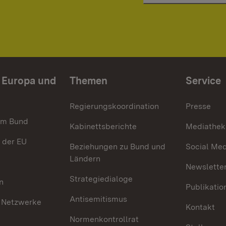
n Europa und
Themen
Service
Regierungskoordination
Presse
im Bund
Kabinettsberichte
Mediathek
 der EU
Beziehungen zu Bund und
Social Med
Ländern
Newsletter
Strategiedialoge
n
Publikatio
Antisemitismus
 Netzwerke
Kontakt
Normenkontrollrat