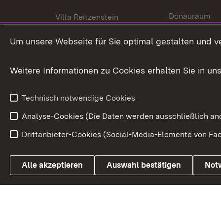
Donauraum
Villa Reitzenstein
Dynamischer 
Kontakt und Anfahrt
Um unsere Webseite für Sie optimal gestalten und v
Baden-Württe
Welt
Weitere Informationen zu Cookies erhalten Sie in un
Entwicklungs
Technisch notwendige Cookies
Analyse-Cookies (Die Daten werden ausschließlich ano
Drittanbieter-Cookies (Social-Media-Elemente von Fac
Link zum Landesportal
Alle akzeptieren
Auswahl bestätigen
Not