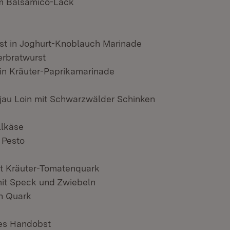
m Balsamico-Lack
st in Joghurt-Knoblauch Marinade
erbratwurst
in Kräuter-Paprikamarinade
ljau Loin mit Schwarzwälder Schinken
llkäse
 Pesto
it Kräuter-Tomatenquark
it Speck und Zwiebeln
n Quark
es Handobst