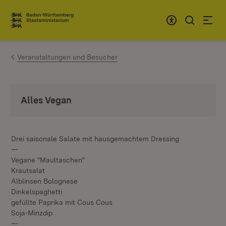
Zum Inhalt springen
Link zur Startseite
Veranstaltungen und Besucher
Alles Vegan
Drei saisonale Salate mit hausgemachtem Dressing
—
Vegane "Maultaschen"
Krautsalat
Alblinsen Bolognese
Dinkelspaghetti
gefüllte Paprika mit Cous Cous
Soja-Minzdip
—