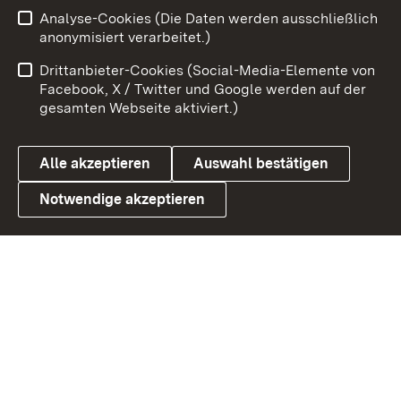
Analyse-Cookies (Die Daten werden ausschließlich
Zum 
anonymisiert verarbeitet.)
Impressum
Kontakt
Drittanbieter-Cookies (Social-Media-Elemente von
Benutzungshinweise
Barrierefreiheit
Facebook, X / Twitter und Google werden auf der
gesamten Webseite aktiviert.)
Datenschutz
Cookies
Alle akzeptieren
Auswahl bestätigen
Notwendige akzeptieren
Link zum Landesportal