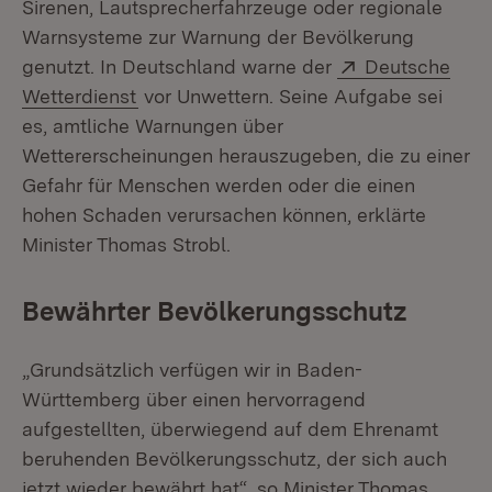
Sirenen, Lautsprecherfahrzeuge oder regionale
Warnsysteme zur Warnung der Bevölkerung
Extern:
genutzt. In Deutschland warne der
Deutsche
(Öffnet in neuem Fenster)
Wetterdienst
vor Unwettern. Seine Aufgabe sei
es, amtliche Warnungen über
Wettererscheinungen herauszugeben, die zu einer
Gefahr für Menschen werden oder die einen
hohen Schaden verursachen können, erklärte
Minister Thomas Strobl.
Bewährter Bevölkerungsschutz
„Grundsätzlich verfügen wir in Baden-
Württemberg über einen hervorragend
aufgestellten, überwiegend auf dem Ehrenamt
beruhenden Bevölkerungsschutz, der sich auch
jetzt wieder bewährt hat“, so Minister Thomas