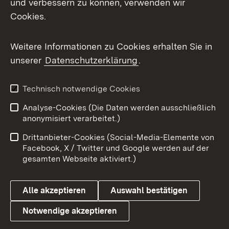
und verbessern zu können, verwenden wir
Cookies.
Messenger
Social Wall
Weitere Informationen zu Cookies erhalten Sie in
unserer
Datenschutzerklärung
.
X / Twitter
Youtube
Technisch notwendige Cookies
Analyse-Cookies (Die Daten werden ausschließlich
Zum 
anonymisiert verarbeitet.)
Impressum
Kontakt
Drittanbieter-Cookies (Social-Media-Elemente von
Benutzungshinweise
Barrierefreiheit
Facebook, X / Twitter und Google werden auf der
gesamten Webseite aktiviert.)
Datenschutz
Cookies
Alle akzeptieren
Auswahl bestätigen
Notwendige akzeptieren
Link zum Landesportal