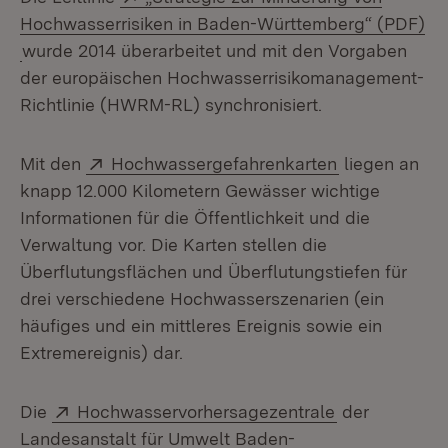
Hochwasserrisiken in Baden-Württemberg“ (PDF)
(Öffnet in neuem Fenster)
wurde 2014 überarbeitet und mit den Vorgaben
der europäischen Hochwasserrisikomanagement-
Richtlinie (HWRM-RL) synchronisiert.
Extern:
(Öffnet in ne
Mit den
Hochwassergefahrenkarten
liegen an
knapp 12.000 Kilometern Gewässer wichtige
Informationen für die Öffentlichkeit und die
Verwaltung vor. Die Karten stellen die
Überflutungsflächen und Überflutungstiefen für
drei verschiedene Hochwasserszenarien (ein
häufiges und ein mittleres Ereignis sowie ein
Extremereignis) dar.
Extern:
(Öffnet in ne
Die
Hochwasservorhersagezentrale
der
Landesanstalt für Umwelt Baden-