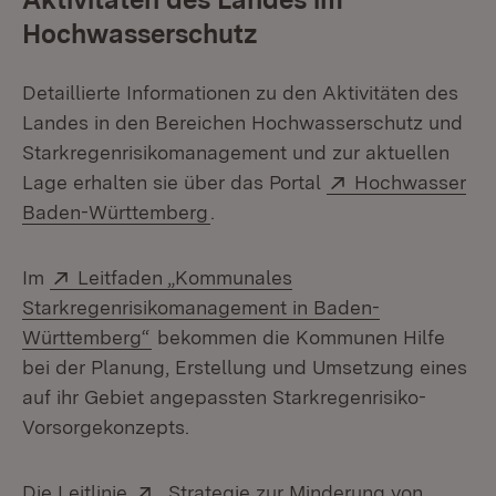
Hochwasserschutz
Detaillierte Informationen zu den Aktivitäten des
Landes in den Bereichen Hochwasserschutz und
Starkregenrisikomanagement und zur aktuellen
Extern:
Lage erhalten sie über das Portal
Hochwasser
(Öffnet in neuem Fenster)
Baden-Württemberg
.
Extern:
Im
Leitfaden „Kommunales
Starkregenrisikomanagement in Baden-
(Öffnet in neuem Fenster)
Württemberg“
bekommen die Kommunen Hilfe
bei der Planung, Erstellung und Umsetzung eines
auf ihr Gebiet angepassten Starkregenrisiko-
Vorsorgekonzepts.
Extern:
Die Leitlinie
„Strategie zur Minderung von