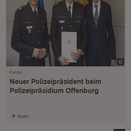
Polizei
Neuer Polizeipräsident beim
Polizeipräsidium Offenburg
Extern:
Mehr
(Öffnet in neuem Fenster)