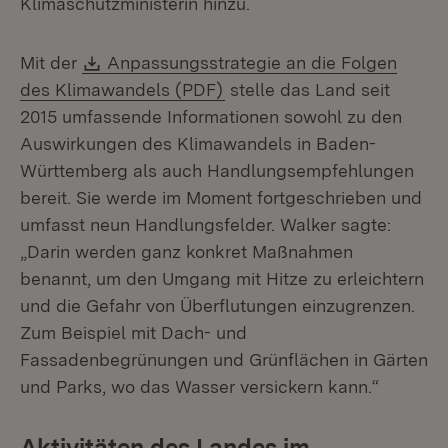
Klimaschutzministerin hinzu.
Download:
Mit der
Anpassungsstrategie an die Folgen
(Öffnet in neuem Fenster)
des Klimawandels (PDF)
stelle das Land seit
2015 umfassende Informationen sowohl zu den
Auswirkungen des Klimawandels in Baden-
Württemberg als auch Handlungsempfehlungen
bereit. Sie werde im Moment fortgeschrieben und
umfasst neun Handlungsfelder. Walker sagte:
„Darin werden ganz konkret Maßnahmen
benannt, um den Umgang mit Hitze zu erleichtern
und die Gefahr von Überflutungen einzugrenzen.
Zum Beispiel mit Dach- und
Fassadenbegrünungen und Grünflächen in Gärten
und Parks, wo das Wasser versickern kann.“
Aktivitäten des Landes im