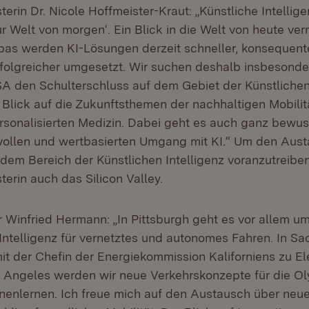
terin Dr. Nicole Hoffmeister-Kraut: „Künstliche Intellige
ur Welt von morgen‘. Ein Blick in die Welt von heute ver
as werden KI-Lösungen derzeit schneller, konsequent
erfolgreicher umgesetzt. Wir suchen deshalb insbesond
A den Schulterschluss auf dem Gebiet der Künstlichen 
t Blick auf die Zukunftsthemen der nachhaltigen Mobilit
personalisierten Medizin. Dabei geht es auch ganz bewu
ollen und wertbasierten Umgang mit KI.“ Um den Aust
dem Bereich der Künstlichen Intelligenz voranzutreiben
terin auch das Silicon Valley.
r Winfried Hermann: „In Pittsburgh geht es vor allem u
 Intelligenz für vernetztes und autonomes Fahren. In Sa
it der Chefin der Energiekommission Kaliforniens zu El
os Angeles werden wir neue Verkehrskonzepte für die O
nenlernen. Ich freue mich auf den Austausch über neu