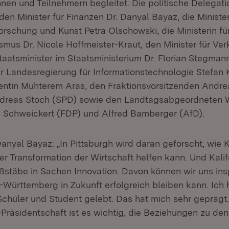
nen und Teilnehmern begleitet. Die politische Delegati
den Minister für Finanzen Dr. Danyal Bayaz, die Minister
rschung und Kunst Petra Olschowski, die Ministerin für
smus Dr. Nicole Hoffmeister-Kraut, den Minister für Ver
aatsminister im Staatsministerium Dr. Florian Stegman
r Landesregierung für Informationstechnologie Stefan 
entin Muhterem Aras, den Fraktionsvorsitzenden Andr
dreas Stoch (SPD) sowie den Landtagsabgeordneten 
ik Schweickert (FDP) und Alfred Bamberger (AfD).
anyal Bayaz: „In Pittsburgh wird daran geforscht, wie 
der Transformation der Wirtschaft helfen kann. Und Kalifo
stäbe in Sachen Innovation. Davon können wir uns insp
Württemberg in Zukunft erfolgreich bleiben kann. Ich
Schüler und Student gelebt. Das hat mich sehr geprägt
Präsidentschaft ist es wichtig, die Beziehungen zu de