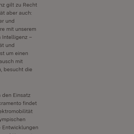
nz gilt zu Recht
rät aber auch:
er und
ere mit unserem
Intelligenz –
ät und
sst um einen
ausch mit
, besucht die
m den Einsatz
cramento findet
ektromobilität
lympischen
e Entwicklungen