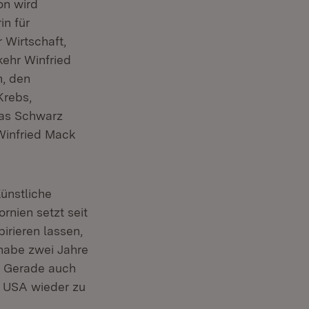
on wird
in für
 Wirtschaft,
kehr Winfried
n, den
Krebs,
eas Schwarz
Winfried Mack
Künstliche
rnien setzt seit
irieren lassen,
 habe zwei Jahre
. Gerade auch
n USA wieder zu