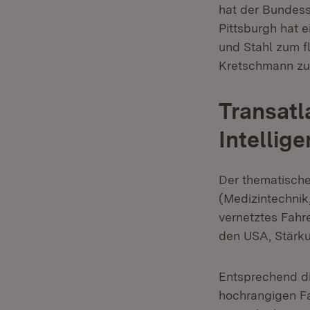
hat der Bundess
Pittsburgh hat e
und Stahl zum f
Kretschmann zum
Transatl
Intellig
Der thematische
(Medizintechnik,
vernetztes Fahr
den USA, Stärk
Entsprechend di
hochrangigen Fa