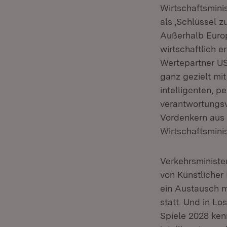
Wirtschaftsminis
als ‚Schlüssel z
Außerhalb Europ
wirtschaftlich 
Wertepartner US
ganz gezielt mi
intelligenten, 
verantwortungsv
Vordenkern aus 
Wirtschaftsminis
Verkehrsministe
von Künstlicher
ein Austausch m
statt. Und in L
Spiele 2028 ken