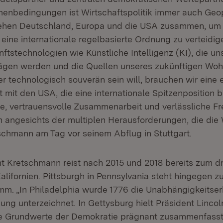
nbedingungen ist Wirtschaftspolitik immer auch Geopol
ehen Deutschland, Europa und die USA zusammen, um F
ine internationale regelbasierte Ordnung zu verteidige
ftstechnologien wie Künstliche Intelligenz (KI), die u
gen werden und die Quellen unseres zukünftigen Wohl
r technologisch souverän sein will, brauchen wir eine
mit den USA, die eine internationale Spitzenposition b
e, vertrauensvolle Zusammenarbeit und verlässliche F
ch angesichts der multiplen Herausforderungen, die die
tschmann am Tag vor seinem Abflug in Stuttgart.
t Kretschmann reist nach 2015 und 2018 bereits zum dri
lifornien. Pittsburgh in Pennsylvania steht hingegen z
m. „In Philadelphia wurde 1776 die Unabhängigkeitse
ung unterzeichnet. In Gettysburg hielt Präsident Lincol
ie Grundwerte der Demokratie prägnant zusammenfasst.