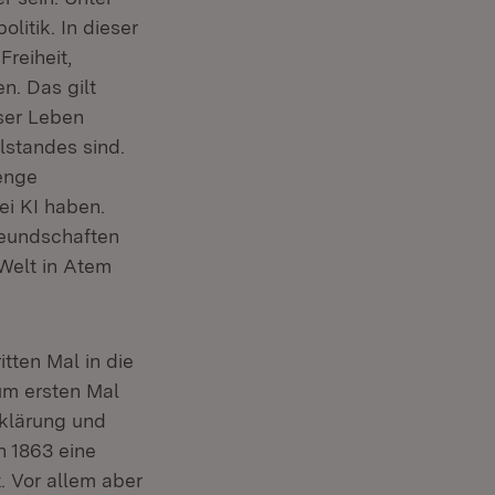
itik. In dieser
reiheit,
n. Das gilt
nser Leben
standes sind.
 enge
ei KI haben.
reundschaften
 Welt in Atem
tten Mal in die
um ersten Mal
rklärung und
n 1863 eine
 Vor allem aber