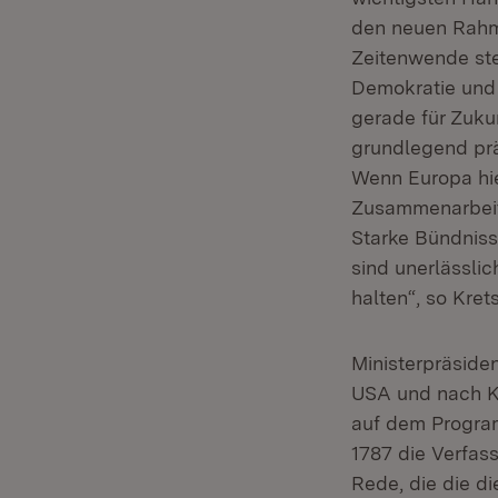
den neuen Rahme
Zeitenwende st
Demokratie und e
gerade für Zukun
grundlegend prä
Wenn Europa hie
Zusammenarbeit 
Starke Bündniss
sind unerlässli
halten“, so Kre
Ministerpräsiden
USA und nach Ka
auf dem Program
1787 die Verfass
Rede, die die d