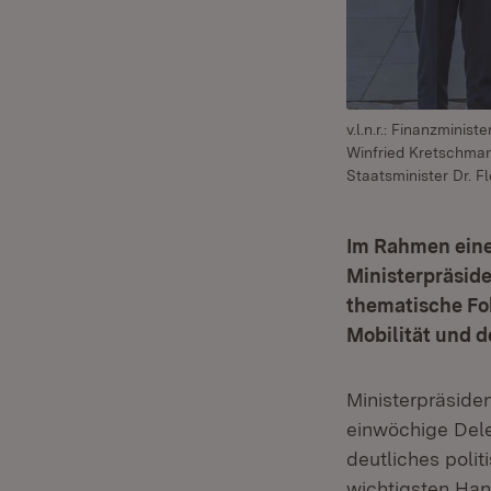
v.l.n.r.: Finanzminis
Winfried Kretschman
Staatsminister Dr. F
Im Rahmen eine
Ministerpräsid
thematische Fok
Mobilität und d
Ministerpräside
einwöchige Dele
deutliches polit
wichtigsten Han