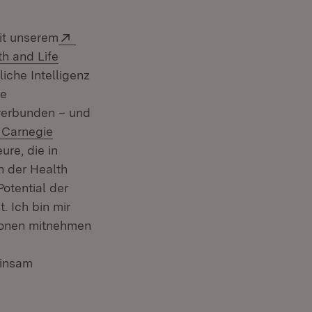
Extern:
it unserem
h and Life
iche Intelligenz
ke
 verbunden – und
Extern:
Carnegie
ure, die in
n der Health
otential der
 Ich bin mir
tionen mitnehmen
einsam