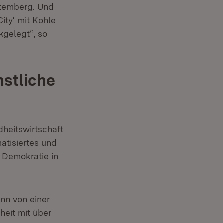
ttemberg. Und
ity‘ mit Kohle
kgelegt“, so
stliche
heitswirtschaft
atisiertes und
 Demokratie in
nn von einer
eit mit über