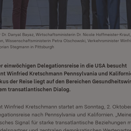
ter Dr. Danyal Bayaz, Wirtschaftsministerin Dr. Nicole Hoffmeister-Kraut
n, Wissenschaftsministerin Petra Olschowski, Verkehrsminister Winf
lorian Stegmann in Pittsburgh
r einwöchigen Delegationsreise in die USA besucht
ent Winfried Kretschmann Pennsylvania und Kaliforni
us der Reise liegt auf den Bereichen Gesundheitswir
em transatlantischen Dialog.
nt Winfried Kretschmann startet am Sonntag, 2. Oktober
gationsreise nach Pennsylvania und Kalifornien. „Meine 
isches Signal für starke transatlantische Beziehungen 
delspartner und zentralen demokratischen Wertepartner