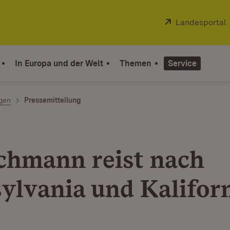
Extern:
Landesportal
In Europa und der Welt
Themen
Service
ngen
Pressemitteilung
chmann reist nach
ylvania und Kalifor