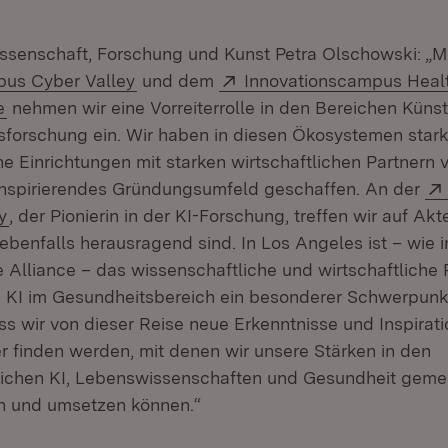
Wissenschaft, Forschung und Kunst Petra Olschowski: „M
(Öffnet in neuem Fenster)
Extern:
pus Cyber Valley
und dem
Innovationscampus Healt
(Öffnet in neuem Fenster)
e
nehmen wir eine Vorreiterrolle in den Bereichen Künstl
forschung ein. Wir haben in diesen Ökosystemen star
he Einrichtungen mit starken wirtschaftlichen Partnern
inspirierendes Gründungsumfeld geschaffen. An der
(Öffnet in neuem Fenster)
y
, der Pionierin in der KI-Forschung, treffen wir auf Akte
ebenfalls herausragend sind. In Los Angeles ist – wie i
 Alliance – das wissenschaftliche und wirtschaftliche P
I im Gesundheitsbereich ein besonderer Schwerpunkt.
ass wir von dieser Reise neue Erkenntnisse und Inspira
r finden werden, mit denen wir unsere Stärken in den
ichen KI, Lebenswissenschaften und Gesundheit gem
n und umsetzen können.“