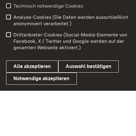
Youtube
Technisch notwendige Cookies
Analyse-Cookies (Die Daten werden ausschließlich
Zum 
anonymisiert verarbeitet.)
Impressum
Kontakt
Drittanbieter-Cookies (Social-Media-Elemente von
Benutzungshinweise
Barrierefreiheit
Facebook, X / Twitter und Google werden auf der
gesamten Webseite aktiviert.)
Datenschutz
Cookies
Alle akzeptieren
Auswahl bestätigen
Notwendige akzeptieren
Link zum Landesportal