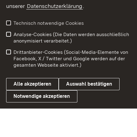
unserer
Datenschutzerklärung
.
X / Twitter
Youtube
Technisch notwendige Cookies
Analyse-Cookies (Die Daten werden ausschließlich
Zum 
anonymisiert verarbeitet.)
Impressum
Kontakt
Drittanbieter-Cookies (Social-Media-Elemente von
Benutzungshinweise
Barrierefreiheit
Facebook, X / Twitter und Google werden auf der
gesamten Webseite aktiviert.)
Datenschutz
Cookies
Alle akzeptieren
Auswahl bestätigen
Notwendige akzeptieren
Link zum Landesportal