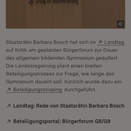
Extern:
(Ö
Staatsrätin Barbara Bosch hat sich im
Landtag
auf Kritik am geplanten Bürgerforum zur Dauer
des allgemein bildenden Gymnasium geäußert.
Die Landesregierung plant einen breiten
Beteiligungsprozess zur Frage, wie lange das
Gymnasium dauern soll. Kürzlich wurde dazu ein
Extern:
(Öffnet in neuem Fenster)
Beteiligungsscoping
durchgeführt.
Extern:
Landtag: Rede von Staatsrätin Barbara Bosch
(Ö
Extern:
Beteiligungsportal: Bürgerforum G8/G9
(Öffnet 