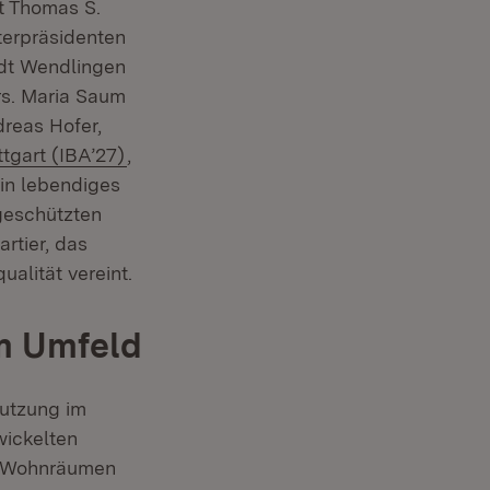
t Thomas S.
sterpräsidenten
adt Wendlingen
rs. Maria Saum
 neuem Fenster)
reas Hofer,
(Öffnet in neuem Fenster)
tgart (IBA’27)
,
ein lebendiges
lgeschützten
rtier, das
alität vereint.
m Umfeld
utzung im
net in neuem Fenster)
ickelten
n Wohnräumen