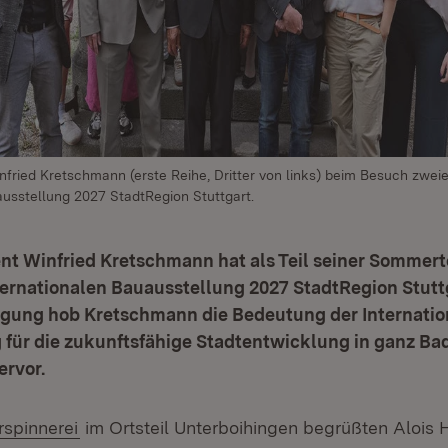
nfried Kretschmann (erste Reihe, Dritter von links) beim Besuch zweie
ausstellung 2027 StadtRegion Stuttgart.
nt Winfried Kretschmann hat als Teil seiner Sommert
ternationalen Bauausstellung 2027 StadtRegion Stutt
tigung hob Kretschmann die Bedeutung der Internati
 für die zukunftsfähige Stadtentwicklung in ganz Ba
rvor.
:
(Öffnet in neuem Fenster)
spinnerei
im Ortsteil Unterboihingen begrüßten Alois H