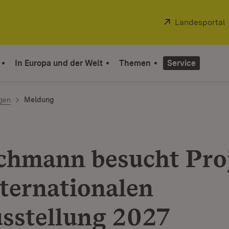
Extern:
Landesportal
In Europa und der Welt
Themen
Service
ngen
Meldung
g
chmann besucht Pro
nternationalen
sstellung 2027