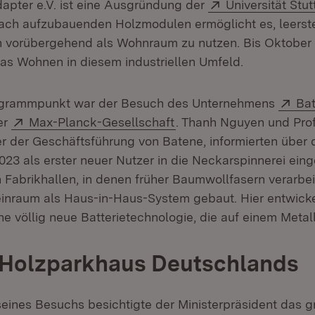
Extern:
dapter e.V. ist eine Ausgründung der
Universität Stut
fach aufzubauenden Holzmodulen ermöglicht es, leers
 vorübergehend als Wohnraum zu nutzen. Bis Oktober 
as Wohnen in diesem industriellen Umfeld.
Ext
rogrammpunkt war der Besuch des Unternehmens
Ba
Extern:
(Öffnet in neuem Fenste
er
Max-Planck-Gesellschaft
. Thanh Nguyen und Prof.
er der Geschäftsführung von Batene, informierten über 
023 als erster neuer Nutzer in die Neckarspinnerei eing
n Fabrikhallen, in denen früher Baumwollfasern verarbei
inraum als Haus-in-Haus-System gebaut. Hier entwicke
 völlig neue Batterietechnologie, die auf einem Metallv
 Holzparkhaus Deutschlands
 seines Besuchs besichtigte der Ministerpräsident das g