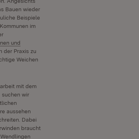
n. Angesichts
das Bauen wieder
uliche Beispiele
er Kommunen im
er
hnen und
fnet in neuem Fenster)
n der Praxis zu
ichtige Weichen
arbeit mit dem
n suchen wir
tlichen
ere aussehen
hreiten. Dabei
erwinden braucht
n Wendlingen