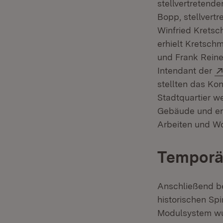
stellvertretend
Bopp, stellvertr
Winfried Kretsc
erhielt Kretsch
und Frank Reine
Intendant der
stellten das Kon
Stadtquartier w
Gebäude und erg
Arbeiten und Wo
Temporä
Anschließend be
historischen Sp
Modulsystem wu