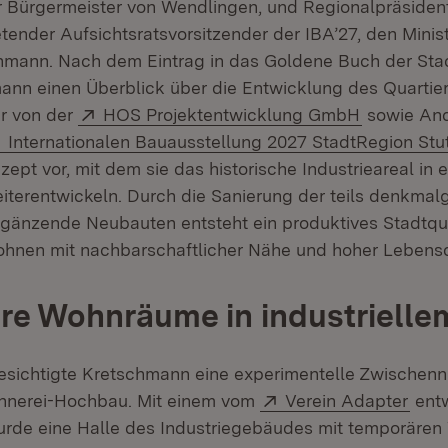
er Bürgermeister von Wendlingen, und Regionalpräsiden
etender Aufsichtsratsvorsitzender der IBA’27, den Mini
hmann. Nach dem Eintrag in das Goldene Buch der St
mann einen Überblick über die Entwicklung des Quartie
Extern:
(Öffnet in
r von der
HOS Projektentwicklung GmbH
sowie And
Extern:
Internationalen Bauausstellung 2027 StadtRegion Stut
zept vor, mit dem sie das historische Industrieareal in 
eiterentwickeln. Durch die Sanierung der teils denkma
änzende Neubauten entsteht ein produktives Stadtqua
hnen mit nachbarschaftlicher Nähe und hoher Lebensqu
re Wohnräume in industrielle
sichtigte Kretschmann eine experimentelle Zwischenn
Extern:
(Öff
innerei-Hochbau. Mit einem vom
Verein Adapter
entw
rde eine Halle des Industriegebäudes mit temporäre