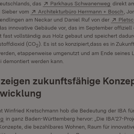
Extern:
(Öffnet i
eutschlands, das
Parkhaus Schwanenweg
direkt a
Extern:
(Öff
p Sieber vom
Architekturbüro Herrmann + Bosch
, J
Extern
Wendlingen am Neckar und Daniel Ruf von der
Plets
n neuem Fenster)
das innovative Gebäude vor, das im September offiziell 
t fast vollständig aus Holz gebaut und speichert dadu
toffdioxid (CO
). Es ist so konzipiert,dass es in Zukun
2
werden, etappenweise umgenutzt und am Ende seines 
ei demontiert werden kann.
 zeigen zukunftsfähige Konzep
twicklung
nt Winfried Kretschmann hob die Bedeutung der IBA für
(Öffnet in neuem Fenster)
ng
in ganz Baden-Württemberg hervor: „Die IBA’27-Proj
Konzepte, die bezahlbares Wohnen, Raum für innovati