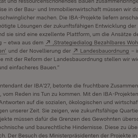
lität und ressourcenschonendes Bauen zusammenbringe
rise in der Bau- und Immobilienwirtschaft müssen wir 
rschwinglicher machen. Die IBA-Projekte liefern anscha
nötigte Lösungen der zukunftsfähigen Entwicklung d
d sie sind eine exzellente Plattform, um die Ansätze d
Extern:
g – etwa aus dem
‚Strategiedialog Bezahlbares Wo
(Öffnet in neuem Fenster)
Extern:
(Öf
en‘
und der Novellierung der
Landesbauordnung
– i
e mit der Reform der Landesbauordnung stellen wir w
 und einfacheres Bauen.“
Intendant der IBA’27, betonte die fruchtbare Zusammen
t, vom Reden ins Tun zu kommen. Mit den IBA-Projekte
ntworten auf die sozialen, ökologischen und wirtschaf
en unserer Zeit. Sie zeigen, wie zukunftsfähige Quarti
jekte müssen dafür die Grenzen des Gewohnten übersc
technische und baurechtliche Hindernisse. Diese zu üb
h. Der Besuch des Ministerpräsidenten der Projekte i