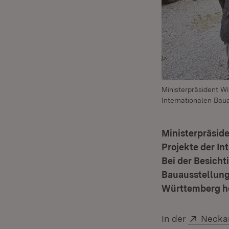
Ministerpräsident Wi
Internationalen Bau
Ministerpräside
Projekte der In
Bei der Besich
Bauausstellung
Württemberg he
Extern
In der
Neckar