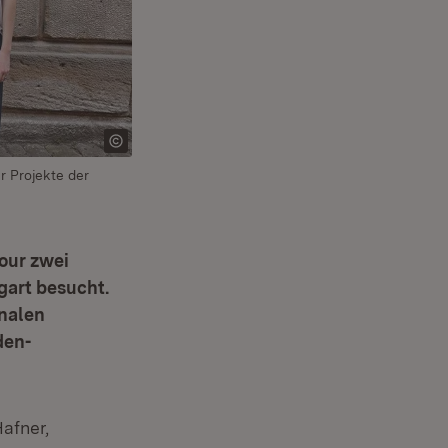
r Projekte der
our zwei
gart besucht.
onalen
den-
afner,