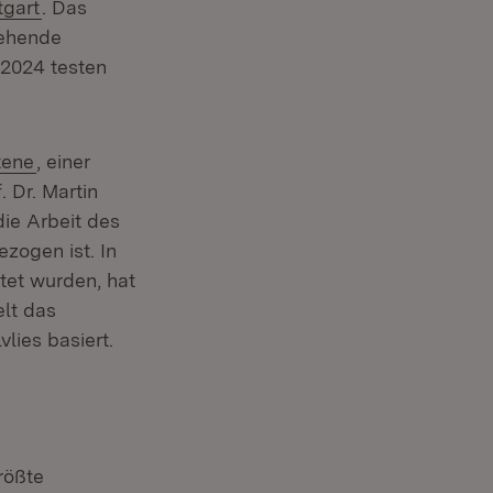
(Öffnet in neuem Fenster)
tgart
. Das
tehende
2024 testen
ern:
(Öffnet in neuem Fenster)
tene
, einer
r)
 Dr. Martin
die Arbeit des
ezogen ist. In
tet wurden, hat
lt das
lies basiert.
rößte