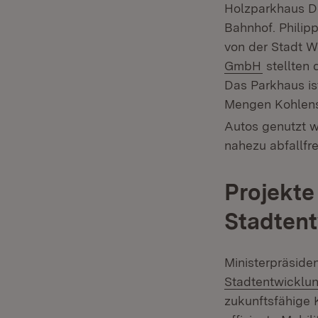
Holzparkhaus D
Bahnhof. Philip
von der Stadt 
(Öffnet i
GmbH
stellten 
Das Parkhaus is
Mengen Kohlens
Autos genutzt 
nahezu abfallfr
Projekte
Stadten
Ministerpräside
Stadtentwicklu
zukunftsfähige 