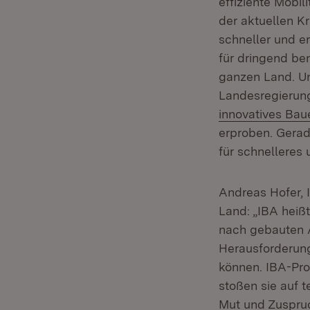
effiziente Mobi
der aktuellen K
schneller und e
für dringend be
ganzen Land. Un
Landesregierun
innovatives Bau
erproben. Gerad
für schnelleres
Andreas Hofer, 
Land: „IBA heiß
nach gebauten A
Herausforderung
können. IBA-Pro
stoßen sie auf 
Mut und Zuspruc