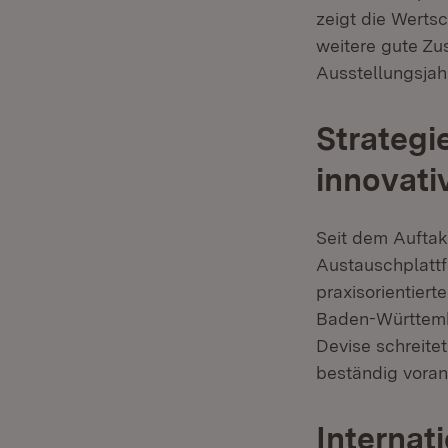
zeigt die Wertsc
weitere gute Zu
Ausstellungsjah
Strategi
innovati
Seit dem Auftakt
Austauschplattf
praxisorientier
Baden-Württemb
Devise schreite
beständig voran
Internat