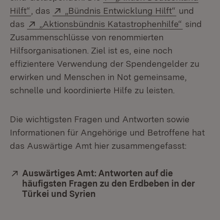
(Öffnet in neuem Fenster)
Extern:
(Öffnet in
Hilft“
, das
„Bündnis Entwicklung Hilft“
und
Extern:
(Öffnet i
das
„Aktionsbündnis Katastrophenhilfe“
sind
Zusammenschlüsse von renommierten
Hilfsorganisationen. Ziel ist es, eine noch
effizientere Verwendung der Spendengelder zu
erwirken und Menschen in Not gemeinsame,
schnelle und koordinierte Hilfe zu leisten.
Die wichtigsten Fragen und Antworten sowie
Informationen für Angehörige und Betroffene hat
das Auswärtige Amt hier zusammengefasst:
Extern:
Auswärtiges Amt: Antworten auf die
häufigsten Fragen zu den Erdbeben in der
Türkei und Syrien
(Öffnet in neuem Fenster)