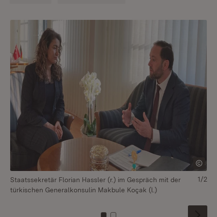
1/2
Staatssekretär Florian Hassler (r.) im Gespräch mit der
Tr
türkischen Generalkonsulin Makbule Koçak (l.)