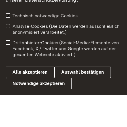
X / Twitter
Youtube
Technisch notwendige Cookies
Analyse-Cookies (Die Daten werden ausschließlich
Zum 
anonymisiert verarbeitet.)
Impressum
Kontakt
Drittanbieter-Cookies (Social-Media-Elemente von
Benutzungshinweise
Barrierefreiheit
Facebook, X / Twitter und Google werden auf der
gesamten Webseite aktiviert.)
Datenschutz
Cookies
Alle akzeptieren
Auswahl bestätigen
Notwendige akzeptieren
Link zum Landesportal