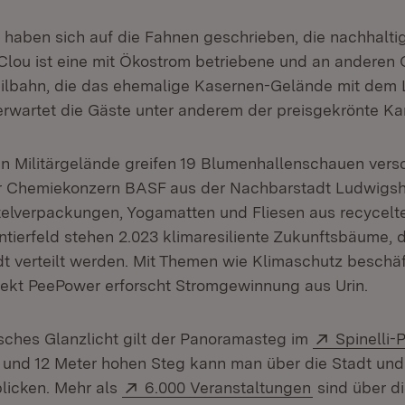
haben sich auf die Fahnen geschrieben, die nachhaltig
Clou ist eine mit Ökostrom betriebene und an anderen 
ilbahn, die das ehemalige Kasernen-Gelände mit dem 
 erwartet die Gäste unter anderem der preisgekrönte Ka
n Militärgelände greifen 19 Blumenhallenschauen vers
r Chemiekonzern BASF aus der Nachbarstadt Ludwigsha
elverpackungen, Yogamatten und Fliesen aus recycelte
tierfeld stehen 2.023 klimaresiliente Zukunftsbäume, 
dt verteilt werden. Mit Themen wie Klimaschutz beschäf
jekt PeePower erforscht Stromgewinnung aus Urin.
Extern:
isches Glanzlicht gilt der Panoramasteg im
Spinelli-
 und 12 Meter hohen Steg kann man über die Stadt un
Extern:
(Öffnet in n
licken. Mehr als
6.000 Veranstaltungen
sind über di