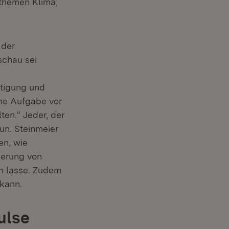
sthemen Klima,
 der
schau sei
utigung und
che Aufgabe vor
en.“ Jeder, der
un. Steinmeier
en, wie
serung von
rn lasse. Zudem
kann.
ulse