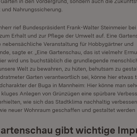
Gärten in den Vordergrund, sondern auch die Zukunft
t und Nahrungssicherung.
herr rief Bundespräsident Frank-Walter Steinmeier bei
 zum Erhalt und zur Pflege der Umwelt auf. Eine Garten
 nebensächliche Veranstaltung für Hobbygärtner und
de, sagte er. „Eine Gartenschau, das ist vielmehr Erm
Hier wird uns buchstäblich die grundlegende menschli
unsere Welt zu bewahren, zu hüten, behutsam zu gestalt
dratmeter Garten verantwortlich sei, könne hier etwas t
ldcharakter der Buga in Mannheim: Hier könne man seh
h kluges Anlegen von Grünzügen eine spürbare Verbes
erhielten, wie sich das Stadtklima nachhaltig verbesse
wie neuer Wohnraum geschaffen und gestaltet werden 
rtenschau gibt wichtige Imp