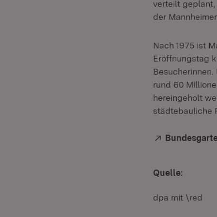
verteilt geplan
der Mannheimer 
Nach 1975 ist 
Eröffnungstag k
Besucherinnen. 
rund 60 Million
hereingeholt we
städtebauliche
Extern:
Bundesgart
Quelle:
dpa mit \red