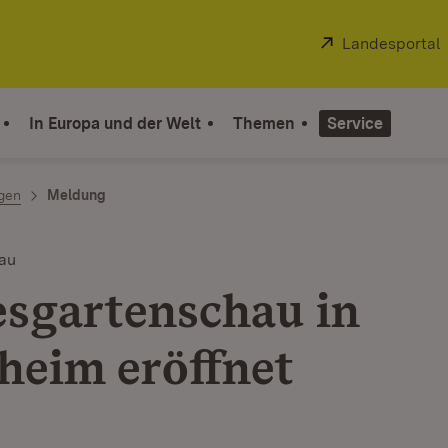
Extern:
Landesportal
In Europa und der Welt
Themen
Service
ngen
Meldung
au
sgartenschau in
eim eröffnet