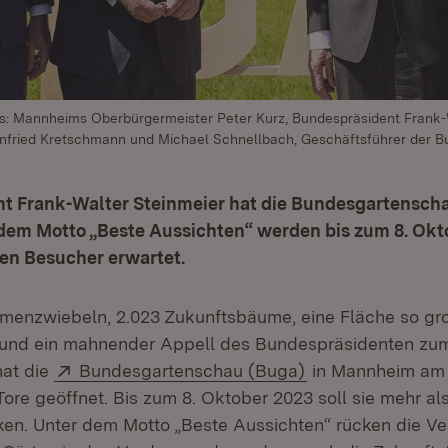
ts: Mannheims Oberbürgermeister Peter Kurz, Bundespräsident Frank-
infried Kretschmann und Michael Schnellbach, Geschäftsführer der 
t Frank-Walter Steinmeier hat die Bundesgartensch
r dem Motto „Beste Aussichten“ werden bis zum 8. Ok
nen Besucher erwartet.
lumenzwiebeln, 2.023 Zukunftsbäume, eine Fläche so gro
 und ein mahnender Appell des Bundespräsidenten zum
Extern:
(Öffnet in neuem 
hat die
Bundesgartenschau (Buga)
in Mannheim am F
 Tore geöffnet. Bis zum 8. Oktober 2023 soll sie mehr al
en. Unter dem Motto „Beste Aussichten“ rücken die Ver