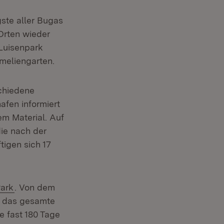
ste aller Bugas
Orten wieder
Luisenpark
meliengarten.
chiedene
fen informiert
m Material. Auf
die nach der
tigen sich 17
(Öffnet in neuem Fenster)
Park
. Von dem
d das gesamte
euem Fenster)
e fast 180 Tage