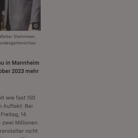
Walter Steinmeier,
Bundesgartenschau
au in Mannheim
tober 2023 mehr
ß wie fast 150
 Auftakt: Bei
Fenster)
reitag, 14.
s zwei Millionen
anstalter nicht