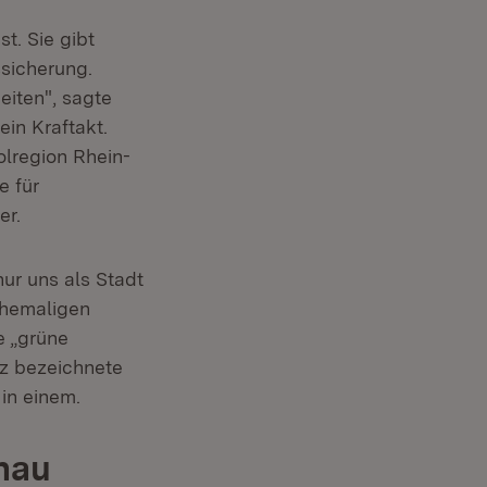
t. Sie gibt
sicherung.
eiten", sagte
in Kraftakt.
olregion Rhein-
e für
er.
ur uns als Stadt
ehemaligen
e „grüne
rz bezeichnete
in einem.
hau