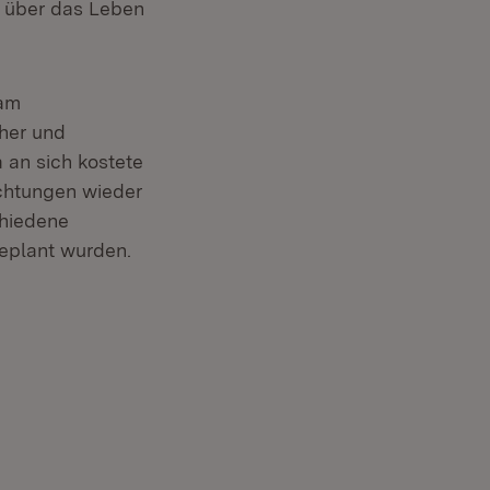
l über das Leben
 am
her und
 an sich kostete
achtungen wieder
chiedene
eplant wurden.