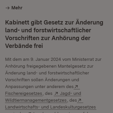
Mehr
Kabinett gibt Gesetz zur Änderung
land- und forstwirtschaftlicher
Vorschriften zur Anhörung der
Verbände frei
Mit dem am 9. Januar 2024 vom Ministerrat zur
Anhörung freigegebenen Mantelgesetz zur
Änderung land- und forstwirtschaftlicher
Vorschriften sollen Änderungen und
Extern:
Anpassungen unter anderem des
(Öffnet in neuem Fenster)
Extern:
Fischereigesetzes
, des
Jagd- und
(Öffnet in neuem Fens
Extern:
Wildtiermanagementgesetzes
, des
(Öffnet 
Landwirtschafts- und Landeskulturgesetzes
Extern:
(Öffnet in neuem