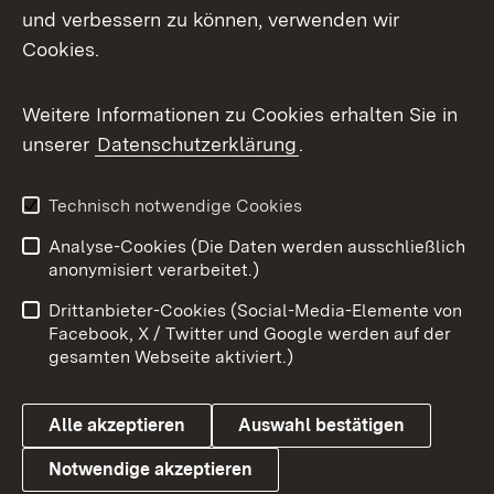
Mastodon
und verbessern zu können, verwenden wir
Cookies.
Messenger
Social Wall
Weitere Informationen zu Cookies erhalten Sie in
unserer
Datenschutzerklärung
.
X / Twitter
Youtube
Technisch notwendige Cookies
Analyse-Cookies (Die Daten werden ausschließlich
Zum 
anonymisiert verarbeitet.)
Impressum
Kontakt
Drittanbieter-Cookies (Social-Media-Elemente von
Benutzungshinweise
Barrierefreiheit
Facebook, X / Twitter und Google werden auf der
gesamten Webseite aktiviert.)
Datenschutz
Cookies
Alle akzeptieren
Auswahl bestätigen
Notwendige akzeptieren
Link zum Landesportal