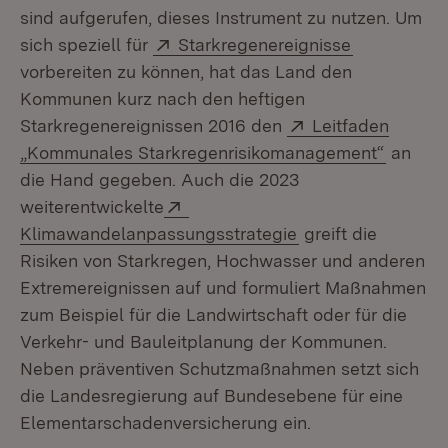
sind aufgerufen, dieses Instrument zu nutzen. Um
Extern:
(Öffnet in 
sich speziell für
Starkregenereignisse
vorbereiten zu können, hat das Land den
Kommunen kurz nach den heftigen
Extern:
Starkregenereignissen 2016 den
Leitfaden
(Öffnet
„Kommunales Starkregenrisikomanagement“
an
die Hand gegeben. Auch die 2023
Extern:
weiterentwickelte
(Öffnet in neuem 
Klimawandelanpassungsstrategie
greift die
Risiken von Starkregen, Hochwasser und anderen
Extremereignissen auf und formuliert Maßnahmen
zum Beispiel für die Landwirtschaft oder für die
Verkehr- und Bauleitplanung der Kommunen.
Neben präventiven Schutzmaßnahmen setzt sich
die Landesregierung auf Bundesebene für eine
Elementarschadenversicherung ein.