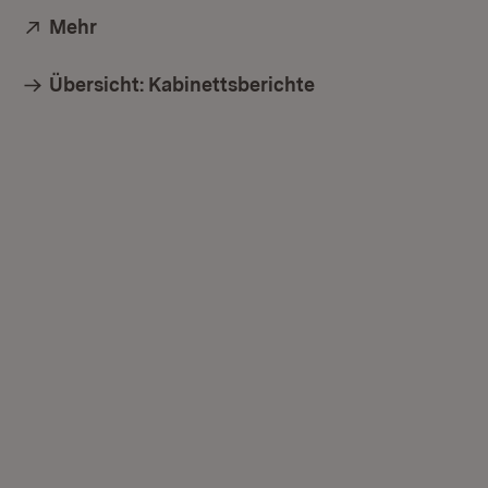
Extern:
Mehr
(Öffnet in neuem Fenster)
Übersicht: Kabinettsberichte