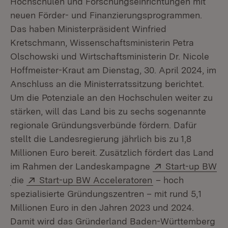
Hochschulen und Forschungseinrichtungen mit
neuen Förder- und Finanzierungsprogrammen.
Das haben Ministerpräsident Winfried
Kretschmann, Wissenschaftsministerin Petra
Olschowski und Wirtschaftsministerin Dr. Nicole
Hoffmeister-Kraut am Dienstag, 30. April 2024, im
Anschluss an die Ministerratssitzung berichtet.
Um die Potenziale an den Hochschulen weiter zu
stärken, will das Land bis zu sechs sogenannte
regionale Gründungsverbünde fördern. Dafür
stellt die Landesregierung jährlich bis zu 1,8
Millionen Euro bereit. Zusätzlich fördert das Land
Extern:
im Rahmen der Landeskampagne
Start-up BW
(Öffnet in neuem Fenster)
Extern:
(Öffnet in neuem 
die
Start-up BW Acceleratoren
– hoch
spezialisierte Gründungszentren – mit rund 5,1
Millionen Euro in den Jahren 2023 und 2024.
Damit wird das Gründerland Baden-Württemberg