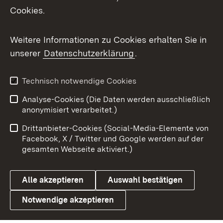
Cookies.
Messenger
Social Wall
Weitere Informationen zu Cookies erhalten Sie in
unserer
Datenschutzerklärung
.
X / Twitter
Youtube
Technisch notwendige Cookies
Analyse-Cookies (Die Daten werden ausschließlich
Zum 
anonymisiert verarbeitet.)
Impressum
Kontakt
Drittanbieter-Cookies (Social-Media-Elemente von
Benutzungshinweise
Barrierefreiheit
Facebook, X / Twitter und Google werden auf der
gesamten Webseite aktiviert.)
Datenschutz
Cookies
Alle akzeptieren
Auswahl bestätigen
Notwendige akzeptieren
Link zum Landesportal