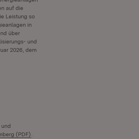
n auf die
ie Leistung so
gieanlagen in
und über
lisierungs- und
ruar 2026, dem
n und
(Öffnet in neuem Fenster)
mberg (PDF)
.