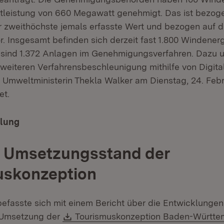
tleistung von 660 Megawatt genehmigt. Das ist bezoge
 zweithöchste jemals erfasste Wert und bezogen auf d
or. Insgesamt befinden sich derzeit fast 1.800 Windener
 sind 1.372 Anlagen im Genehmigungsverfahren. Dazu 
 weiteren Verfahrensbeschleunigung mithilfe von Digita
t Umweltministerin Thekla Walker am Dienstag, 24. Feb
et.
ilung
r Umsetzungsstand der
uskonzeption
 befasste sich mit einem Bericht über die Entwicklunge
Download:
r Umsetzung der
Tourismuskonzeption Baden-Württe