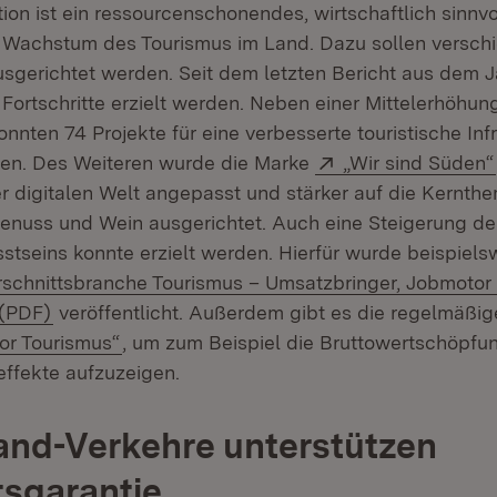
ion ist ein ressourcenschonendes, wirtschaftlich sinnv
 Wachstum des Tourismus im Land. Dazu sollen versch
usgerichtet werden. Seit dem letzten Bericht aus dem 
 Fortschritte erzielt werden. Neben einer Mittelerhöhun
nnten 74 Projekte für eine verbesserte touristische Inf
Extern:
en. Des Weiteren wurde die Marke
„Wir sind Süden“
er digitalen Welt angepasst und stärker auf die Kernth
 Genuss und Wein ausgerichtet. Auch eine Steigerung de
tseins konnte erzielt werden. Hierfür wurde beispiels
schnittsbranche Tourismus – Umsatzbringer, Jobmotor
(Öffnet in neuem Fenster)
 (PDF)
veröffentlicht. Außerdem gibt es die regelmäßi
(Öffnet in neuem Fenster)
tor Tourismus“
, um zum Beispiel die Bruttowertschöpfu
ffekte aufzuzeigen.
nd-Verkehre unterstützen
tsgarantie