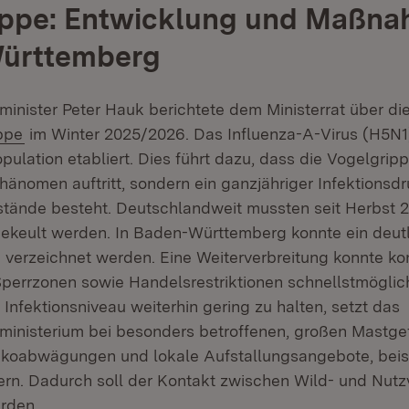
ippe: Entwicklung und Maßna
ürttemberg
minister Peter Hauk berichtete dem Ministerrat über di
(Öffnet in neuem Fenster)
ppe
im Winter 2025/2026. Das Influenza-A-Virus (H5N1) 
ulation etabliert. Dies führt dazu, dass die Vogelgrip
hänomen auftritt, sondern ein ganzjähriger Infektionsd
tände besteht. Deutschlandweit mussten seit Herbst 2
 gekeult werden. In Baden-Württemberg konnte ein deutl
u verzeichnet werden. Eine Weiterverbreitung konnte k
Sperrzonen sowie Handelsrestriktionen schnellstmögli
Infektionsniveau weiterhin gering zu halten, setzt das
ministerium bei besonders betroffenen, großen Mastge
sikoabwägungen und lokale Aufstallungsangebote, beis
n. Dadurch soll der Kontakt zwischen Wild- und Nutz
rden.