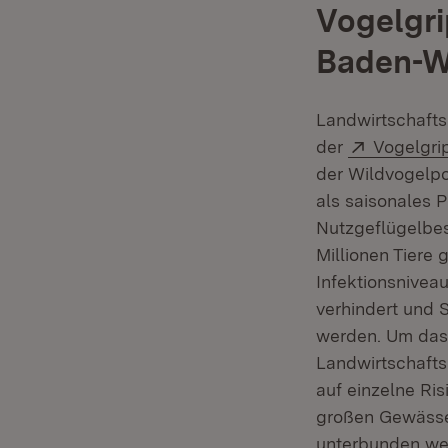
Vogelgr
Baden-W
Landwirtschafts
Extern:
der
Vogelgri
der Wildvogelpop
als saisonales P
Nutzgeflügelbes
Millionen Tiere
Infektionsnivea
verhindert und 
werden. Um das 
Landwirtschafts
auf einzelne Ri
großen Gewässer
unterbunden we