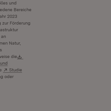
olles und
iedene Bereiche
Jahr 2023
g zur Förderung
rastruktur
(Öffnet in neuem Fenster)
an
emen Natur,
s
Download:
weise die
 und
Extern:
ge
Studie
ng oder