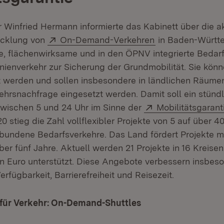
 Winfried Hermann informierte das Kabinett über die ak
Extern:
(Öffnet in neuem
icklung von
On-Demand-Verkehren
in Baden-Württ
erte, flächenwirksame und in den ÖPNV integrierte Bedar
nienverkehr zur Sicherung der Grundmobilität. Sie kön
 werden und sollen insbesondere in ländlichen Räumen
hrsnachfrage eingesetzt werden. Damit soll ein stünd
Extern:
wischen 5 und 24 Uhr im Sinne der
Mobilitätsgarant
0 stieg die Zahl vollflexibler Projekte von 5 auf über 
bundene Bedarfsverkehre. Das Land fördert Projekte mi
ber fünf Jahre. Aktuell werden 21 Projekte in 16 Kreise
en Euro unterstützt. Diese Angebote verbessern insbes
erfügbarkeit, Barrierefreiheit und Reisezeit.
 für Verkehr: On-Demand-Shuttles
(Öffnet in neuem Fe