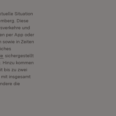
tuelle Situation
 Fenster)
emberg. Diese
fsverkehre und
nen per App oder
 sowie in Zeiten
liches
(Öffnet in neuem Fenster)
ie
sichergestellt
40. Hinzu kommen
t bis zu zwei
n mit insgesamt
ondere die
nster)