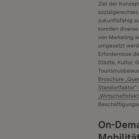
Ziel der Konzept
sozialgerechtes
zukunftsfähig a
konnten diverse
von Marketing ko
umgesetzt werd
Erfordernisse d
Städte, Kultur,
Tourismusbewuss
Broschüre „Quer
Standortfaktor“
„Wirtschaftsfak
Beschäftigungse
On-Dema
Mobilitä