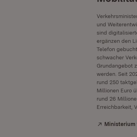
Verkehrsminister
und Weiterentw
sind digitalisi
ergänzen den Li
Telefon gebucht
schwacher Verke
Grundangebot z
werden. Seit 202
rund 250 taktge
Millionen Euro ü
rund 26 Million
Erreichbarkeit, V
Extern:
Ministerium