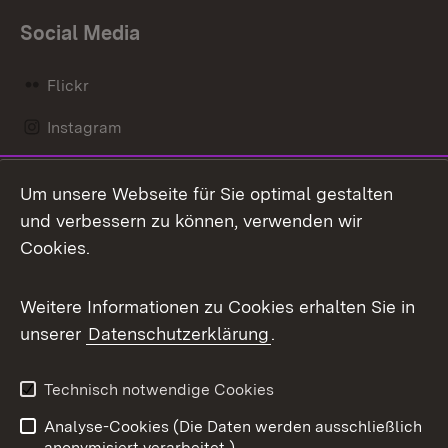
Social Media
Flickr
Instagram
LinkedIn
Um unsere Webseite für Sie optimal gestalten
Mastodon
und verbessern zu können, verwenden wir
Cookies.
Messenger
Social Wall
Weitere Informationen zu Cookies erhalten Sie in
unserer
Datenschutzerklärung
.
X / Twitter
Youtube
Technisch notwendige Cookies
Analyse-Cookies (Die Daten werden ausschließlich
Zum 
anonymisiert verarbeitet.)