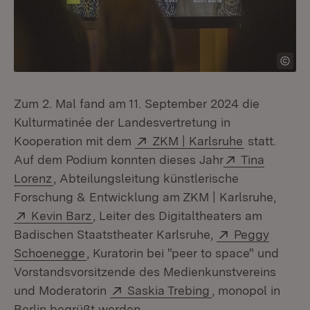
Zum 2. Mal fand am 11. September 2024 die
Kulturmatinée der Landesvertretung in
Extern:
(Öffnet in 
Kooperation mit dem
ZKM | Karlsruhe
statt.
Extern:
Auf dem Podium konnten dieses Jahr
Tina
(Öffnet in neuem Fenster)
Lorenz
, Abteilungsleitung künstlerische
Forschung & Entwicklung am ZKM | Karlsruhe,
Extern:
(Öffnet in neuem Fenster)
Kevin Barz
, Leiter des Digitaltheaters am
Extern:
Badischen Staatstheater Karlsruhe,
Peggy
(Öffnet in neuem Fenster)
Schoenegge
, Kuratorin bei "peer to space" und
Vorstandsvorsitzende des Medienkunstvereins
Extern:
(Öffnet in neuem 
und Moderatorin
Saskia Trebing
, monopol in
Berlin begrüßt werden.