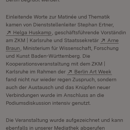
Einleitende Worte zur Matinée und Thematik
kamen von Dienststellenleiter Stephan Ertner,
Extern:
(Öffnet in neuem Fenster)
Helga Huskamp
, geschäftsführende Vorständin
Extern:
am ZKM | Karlsruhe und Staatssekretär
Arne
(Öffnet in neuem Fenster)
Braun
, Ministerium für Wissenschaft, Forschung
und Kunst Baden-Württemberg. Die
Kooperationsveranstaltung mit dem ZKM |
Extern:
(Öffnet
Karlsruhe im Rahmen der
Berlin Art Week
fand nicht nur wieder regen Zuspruch, sondern
auch der Austausch und das Knüpfen neuer
Verbindungen wurde im Anschluss an die
Podiumsdiskussion intensiv genutzt.
Die Veranstaltung wurde aufgezeichnet und kann
ebenfalls in unserer Mediathek abgerufen