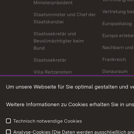
Ministerpräsident
Vertretung bei
Staatsminister und Chef der
Staatskanzlei
Europadialog
Staatssekretär und
Europa erlebe
Bevollmächtigter beim
Nachbarn und
Bund
Frankreich
Staatssekretär
Donauraum
Villa Reitzenstein
Dynamischer 
Kontakt und Anfahrt
Um unsere Webseite für Sie optimal gestalten und v
Baden-Württe
Welt
Weitere Informationen zu Cookies erhalten Sie in un
Entwicklungs
Technisch notwendige Cookies
Analyse-Cookies (Die Daten werden ausschließlich ano