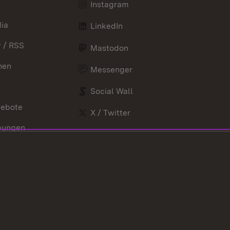
Instagram
ia
LinkedIn
 / RSS
Mastodon
nen
Messenger
Social Wall
gebote
X / Twitter
bungen
Youtube
nd Verordnungen