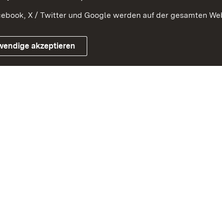
ebook, X / Twitter und Google werden auf der gesamten Webs
Impressum
Kontakt
Benutzungshinwe
wendige akzeptieren