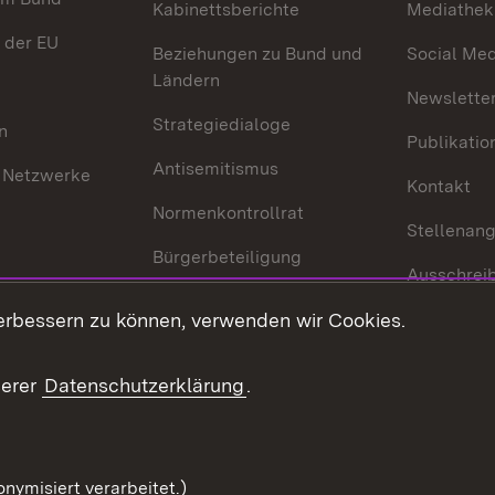
Kabinettsberichte
Mediathek
 der EU
Beziehungen zu Bund und
Social Med
Ländern
Newsletter
Strategiedialoge
n
Publikatio
Antisemitismus
 Netzwerke
Kontakt
Normenkontrollrat
Stellenan
Bürgerbeteiligung
Ausschrei
Medienpolitik
Europapool
erbessern zu können, verwenden wir Cookies.
Gesetze u
Innovationslabor
mberg in der
serer
Datenschutzerklärung
.
Protokoll und
Konsulatswesen
zusammenarbeit
Orden und Ehrenzeichen
nymisiert verarbeitet.)