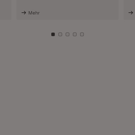
Mehr
Zu Kachel: 0
Zu Kachel: 3
Zu Kachel: 6
Zu Kachel: 9
Zu Kachel: 12