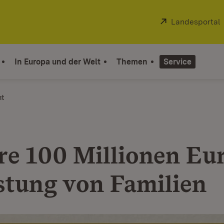
Extern:
Landesportal
In Europa und der Welt
Themen
Service
ht
re 100 Millionen Eur
stung von Familien