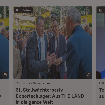
Video
Politisches Sommerfest
LSB
61. Stallwächterparty –
To
D
Exportschlager: Aus THE LÄND
au
in die ganze Welt