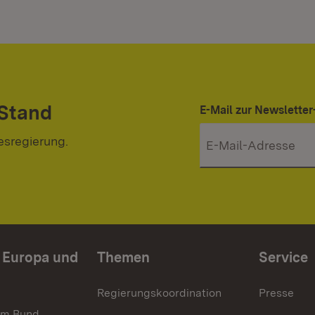
 Stand
E-Mail zur Newslett
esregierung.
n Europa und
Themen
Service
Regierungskoordination
Presse
im Bund