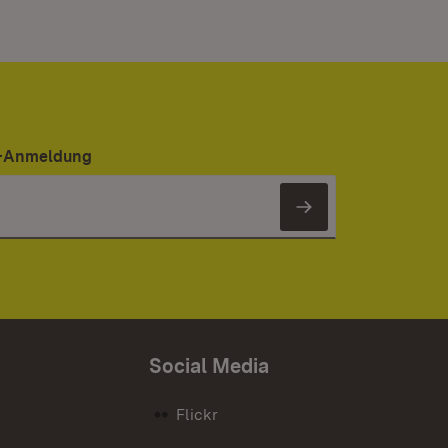
er-Anmeldung
Newsletter 
Social Media
Flickr