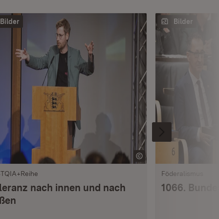
Bilder
Bilder
TQIA+Reihe
Föderalismus
leranz nach innen und nach
1066. Bunde
ßen