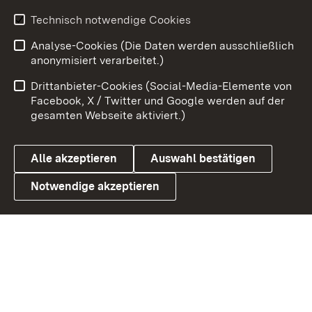
Youtube
Technisch notwendige Cookies
Analyse-Cookies (Die Daten werden ausschließlich
Zum 
anonymisiert verarbeitet.)
Impressum
Kontakt
Drittanbieter-Cookies (Social-Media-Elemente von
Benutzungshinweise
Barrierefreiheit
Facebook, X / Twitter und Google werden auf der
gesamten Webseite aktiviert.)
Datenschutz
Cookies
Alle akzeptieren
Auswahl bestätigen
Notwendige akzeptieren
Link zum Landesportal