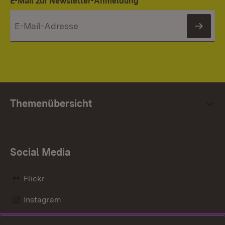
E-Mail zur Newsletter-Anmeldung
News
Themenübersicht
Social Media
Flickr
Instagram
LinkedIn