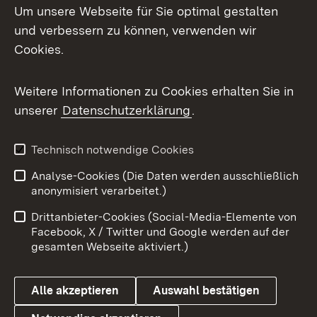
Um unsere Webseite für Sie optimal gestalten
Mastodon
und verbessern zu können, verwenden wir
Cookies.
Messenger
Social Wall
Weitere Informationen zu Cookies erhalten Sie in
unserer
Datenschutzerklärung
.
X / Twitter
Youtube
Technisch notwendige Cookies
Analyse-Cookies (Die Daten werden ausschließlich
Zum 
anonymisiert verarbeitet.)
Impressum
Kontakt
Drittanbieter-Cookies (Social-Media-Elemente von
Benutzungshinweise
Barrierefreiheit
Facebook, X / Twitter und Google werden auf der
gesamten Webseite aktiviert.)
Datenschutz
Cookies
Alle akzeptieren
Auswahl bestätigen