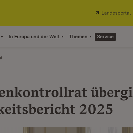
Extern:
Landesportal
In Europa und der Welt
Themen
Service
ht
nkontrollrat übergi
keitsbericht 2025