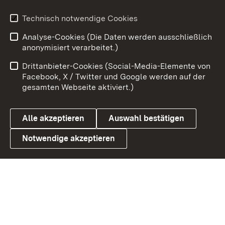
Youtube
Technisch notwendige Cookies
Analyse-Cookies (Die Daten werden ausschließlich
Zum 
anonymisiert verarbeitet.)
Impressum
Kontakt
Drittanbieter-Cookies (Social-Media-Elemente von
Benutzungshinweise
Barrierefreiheit
Facebook, X / Twitter und Google werden auf der
gesamten Webseite aktiviert.)
Datenschutz
Cookies
Alle akzeptieren
Auswahl bestätigen
Notwendige akzeptieren
Link zum Landesportal