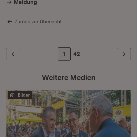
Meldung
Zurück zur Übersicht
Zur Seite
1
Zur letzten Seite
42
Zurück
Weiter
Weitere Medien
Bilder