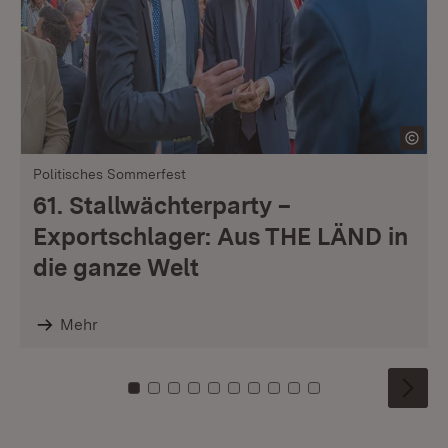
Politisches Sommerfest
61. Stallwächterparty –
Exportschlager: Aus THE LÄND in
die ganze Welt
Mehr
Zu Kachel: 0
Zu Kachel: 1
Zu Kachel: 2
Zu Kachel: 3
Zu Kachel: 4
Zu Kachel: 5
Zu Kachel: 6
Zu Kachel: 7
Zu Kachel: 8
Zu Kachel: 9