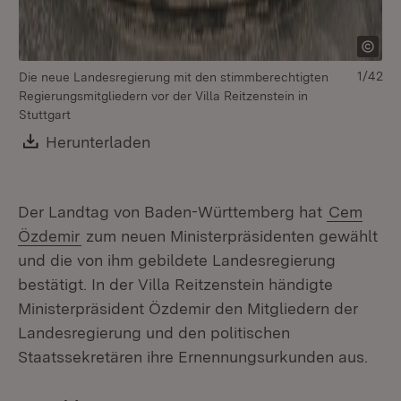
1/42
Die neue Landesregierung mit den stimmberechtigten
Di
Regierungsmitgliedern vor der Villa Reitzenstein in
Re
Stuttgart
St
po
Download:
Herunterladen
(Öffnet in neuem Fenster)
St
Der Landtag von Baden-Württemberg hat
Cem
Özdemir
zum neuen Ministerpräsidenten gewählt
und die von ihm gebildete Landesregierung
bestätigt. In der Villa Reitzenstein händigte
Ministerpräsident Özdemir den Mitgliedern der
Landesregierung und den politischen
Staatssekretären ihre Ernennungsurkunden aus.