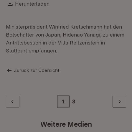
Download:
Herunterladen
(Öffnet in neuem Fenster)
Ministerpräsident Winfried Kretschmann hat den
Botschafter von Japan, Hidenao Yanagi, zu einem
Antrittsbesuch in der Villa Reitzenstein in
Stuttgart empfangen.
Zurück zur Übersicht
Zur Seite
1
Zur letzten Seite
3
Zurück
Weiter
Weitere Medien