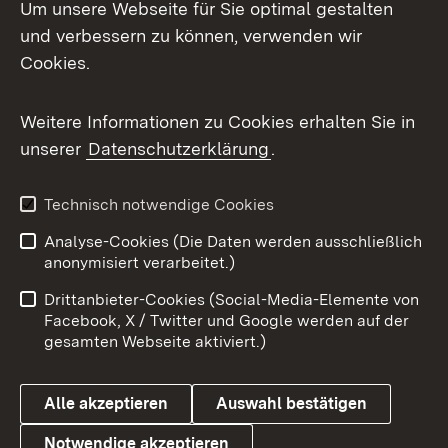
Um unsere Webseite für Sie optimal gestalten
Mastodon
und verbessern zu können, verwenden wir
Cookies.
Messenger
Social Wall
Weitere Informationen zu Cookies erhalten Sie in
unserer
Datenschutzerklärung
.
X / Twitter
Youtube
Technisch notwendige Cookies
Analyse-Cookies (Die Daten werden ausschließlich
Zum 
anonymisiert verarbeitet.)
Impressum
Kontakt
Drittanbieter-Cookies (Social-Media-Elemente von
Benutzungshinweise
Barrierefreiheit
Facebook, X / Twitter und Google werden auf der
gesamten Webseite aktiviert.)
Datenschutz
Cookies
Alle akzeptieren
Auswahl bestätigen
Notwendige akzeptieren