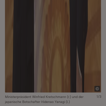
1/3
Ministerpräsident Winfried Kretschmann (r.) und der
Mi
japanische Botschafter Hidenao Yanagi (l.)
ja